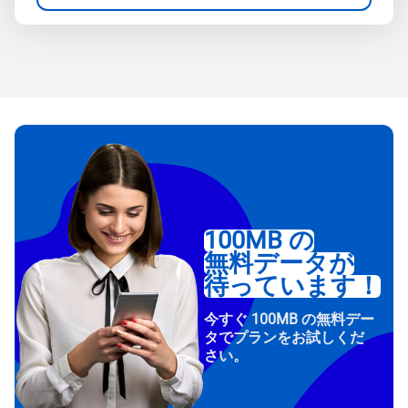
100MB の
無料データが
待っています！
今すぐ 100MB の無料デー
タでプランをお試しくだ
さい。