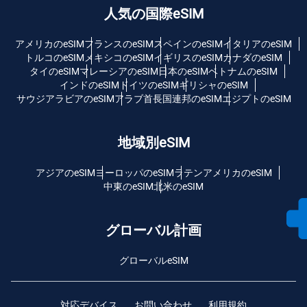
人気の国際eSIM
アメリカのeSIM
フランスのeSIM
スペインのeSIM
イタリアのeSIM
トルコのeSIM
メキシコのeSIM
イギリスのeSIM
カナダのeSIM
タイのeSIM
マレーシアのeSIM
日本のeSIM
ベトナムのeSIM
インドのeSIM
ドイツのeSIM
ギリシャのeSIM
サウジアラビアのeSIM
アラブ首長国連邦のeSIM
エジプトのeSIM
地域別eSIM
アジアのeSIM
ヨーロッパのeSIM
ラテンアメリカのeSIM
中東のeSIM
北米のeSIM
グローバル計画
グローバルeSIM
対応デバイス
お問い合わせ
利用規約