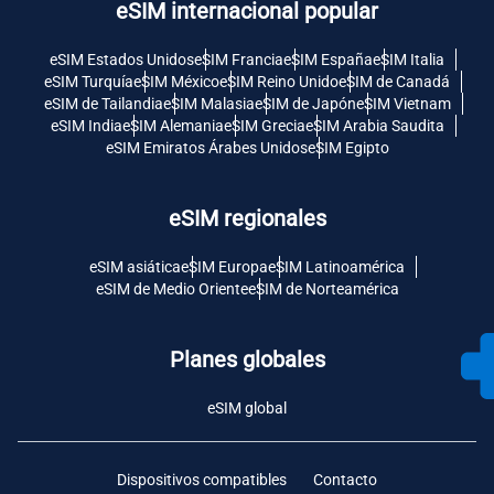
eSIM internacional popular
eSIM Estados Unidos
eSIM Francia
eSIM España
eSIM Italia
eSIM Turquía
eSIM México
eSIM Reino Unido
eSIM de Canadá
eSIM de Tailandia
eSIM Malasia
eSIM de Japón
eSIM Vietnam
eSIM India
eSIM Alemania
eSIM Grecia
eSIM Arabia Saudita
eSIM Emiratos Árabes Unidos
eSIM Egipto
eSIM regionales
eSIM asiática
eSIM Europa
eSIM Latinoamérica
eSIM de Medio Oriente
eSIM de Norteamérica
Planes globales
eSIM global
Dispositivos compatibles
Contacto