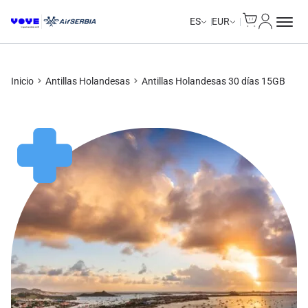
Cart
Mi Cuent
Unlimited Data
Unlimited Data
Unlimited Data
Unlimited Data
ES
EUR
Inicio
Antillas Holandesas
Antillas Holandesas 30 días 15GB