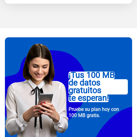
¡Tus 100 MB
de datos
gratuitos
te esperan!
Pruebe su plan hoy con
100 MB gratis.