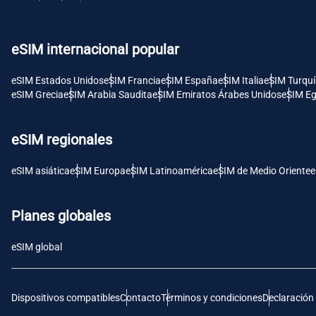
USD 
eSIM internacional popular
E
SGD 
eSIM Estados Unidos
eSIM Francia
eSIM España
eSIM Italia
eSIM Turqu
eSIM Grecia
eSIM Arabia Saudita
eSIM Emiratos Árabes Unidos
eSIM Eg
D
JPY 
eSIM regionales
F
eSIM asiática
eSIM Europa
eSIM Latinoamérica
eSIM de Medio Oriente
e
THB 
Planes globales
IDR 
eSIM global
CAD 
Dispositivos compatibles
Contacto
Términos y condiciones
Declaración
P