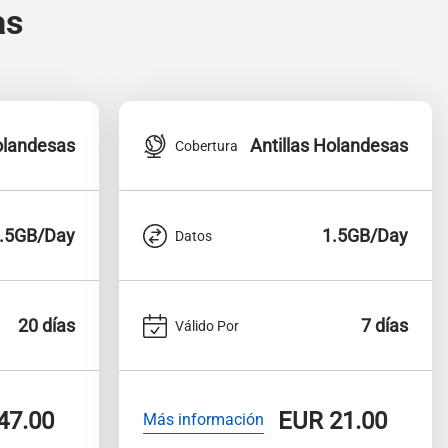
as
Holandesas
Antillas Holandesas
Cobertura
.5GB/Day
1.5GB/Day
Datos
20 días
7 días
Válido Por
47.00
EUR
21.00
Más información