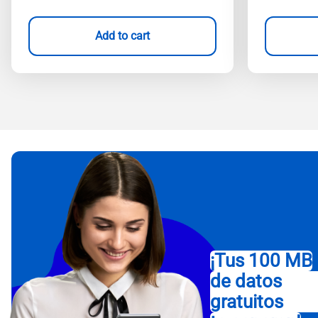
Add to cart
¡Tus 100 MB
de datos
gratuitos