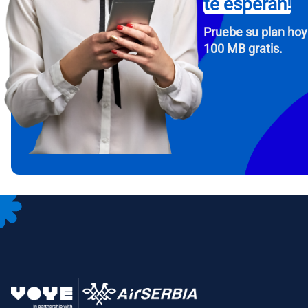
te esperan!
Pruebe su plan hoy
100 MB gratis.
How 
To get
Then, 
provid
in you
withou
Corre
Sele
Sel
Busca