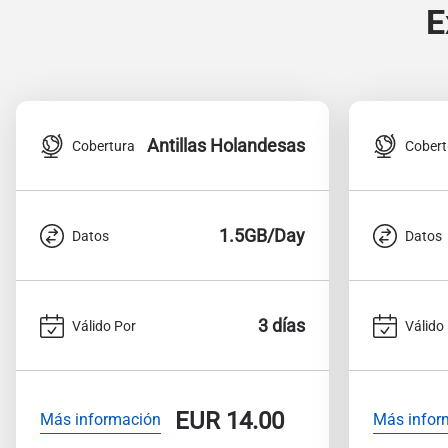
E
Antillas Holandesas
Cobertura
Cobert
1.5GB/Day
Datos
Datos
3 días
Válido Por
Válido
EUR
14.00
Más información
Más infor