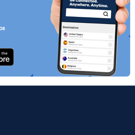
tos
Cerrar ventana emergente
ology.
ill
enter
eSIM
Cerrar ventana emergente
Cerrar ventana emergente