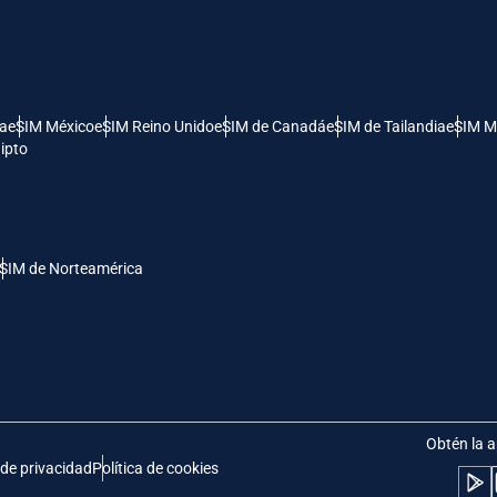
- Dólar Estadounidense (EE.UU.)
KRW - Won Surcoreano
nglish
Español
- Dólar De Singapur
TWD - Nuevo Dólar Taiwanés
ía
eSIM México
eSIM Reino Unido
eSIM de Canadá
eSIM de Tailandia
eSIM M
ipto
eutsch
简体中文
- Yen Japonés
EUR - Euro
rançais
العربية
SIM de Norteamérica
- Baht Tailandés
PHP - Peso Filipino
繁體中文
עברית
- Rupia Indonesia
AUD - Dólar Australiano
日本語
한국어
- Dólar Canadiense
GBP - Libra Esterlina
Obtén la a
 de privacidad
Política de cookies
olski
Português