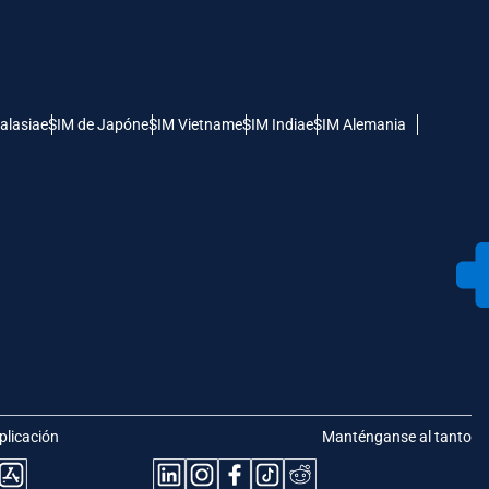
alasia
eSIM de Japón
eSIM Vietnam
eSIM India
eSIM Alemania
plicación
Manténganse al tanto