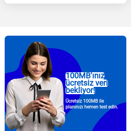
100MB'ınız
ücretsiz veri
bekliyor!
Ücretsiz 100MB ile
planınızı hemen test edin.