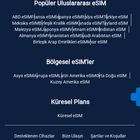
Popüler Uluslararası eSIM
ABD eSIM
Fransa eSIM
İspanya eSIM
İtalya eSIM
Türkiye eSIM
Meksika eSIM
Birleşik Krallık eSIM
Kanada eSIM
Tayland eSIM
Malezya eSIM
Japonya eSIM
Vietnam eSIM
Hindistan eSIM
Almanya eSIM
Yunanistan eSIM
Suudi Arabistan eSIM
Birleşik Arap Emirlikleri eSIM
Mısır eSIM
Bölgesel eSIM'ler
Asya eSIM
Avrupa eSIM
Latin Amerika eSIM
Orta Doğu eSIM
Kuzey Amerika eSIM
Küresel Plans
Küresel eSIM
Desteklenen Cihazlar
Bize Ulaşın
Şartlar ve Koşullar