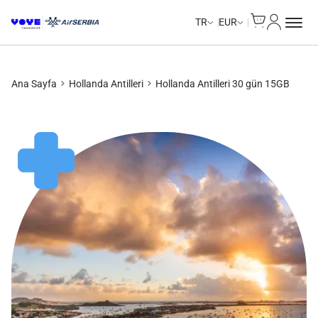
Cart
Hesabım
Unlimited Data
Unlimited Data
Unlimited Data
Unlimited Data
TR
EUR
Ana Sayfa
Hollanda Antilleri
Hollanda Antilleri 30 gün 15GB