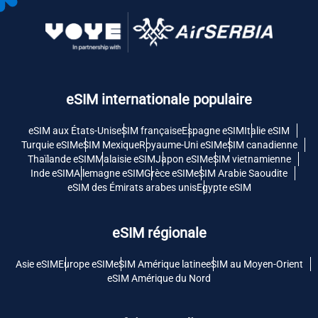
eSIM internationale populaire
eSIM aux États-Unis
eSIM française
Espagne eSIM
Italie eSIM
Turquie eSIM
eSIM Mexique
Royaume-Uni eSIM
eSIM canadienne
Thaïlande eSIM
Malaisie eSIM
Japon eSIM
eSIM vietnamienne
Inde eSIM
Allemagne eSIM
Grèce eSIM
eSIM Arabie Saoudite
eSIM des Émirats arabes unis
Egypte eSIM
eSIM régionale
Asie eSIM
Europe eSIM
eSIM Amérique latine
eSIM au Moyen-Orient
eSIM Amérique du Nord