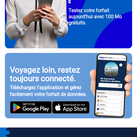
Testez votre forfait
aujourd'hui avec 100 Mo
gratuits.
Voyagez loin, restez
toujours connecté.
Téléchargez l'application et gérez
facilement votre forfait de données.