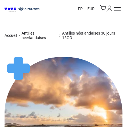
Cart
Mon com
Unlimited Data
Unlimited Data
Unlimited Data
Unlimited Data
FR
EUR
Antilles
Antilles néerlandaises 30 jours
Accueil
néerlandaises
15GO