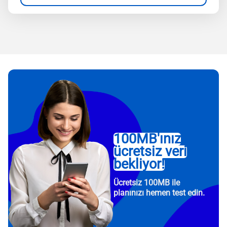
100MB'ınız
ücretsiz veri
bekliyor!
Ücretsiz 100MB ile
planınızı hemen test edin.