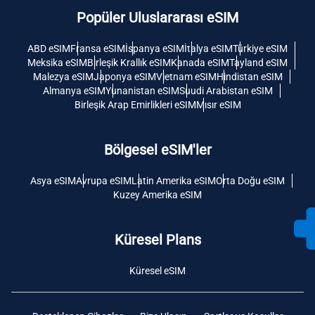
Popüler Uluslararası eSIM
ABD eSIM
Fransa eSIM
İspanya eSIM
İtalya eSIM
Türkiye eSIM
Meksika eSIM
Birleşik Krallık eSIM
Kanada eSIM
Tayland eSIM
Malezya eSIM
Japonya eSIM
Vietnam eSIM
Hindistan eSIM
Almanya eSIM
Yunanistan eSIM
Suudi Arabistan eSIM
Birleşik Arap Emirlikleri eSIM
Mısır eSIM
Bölgesel eSIM'ler
Asya eSIM
Avrupa eSIM
Latin Amerika eSIM
Orta Doğu eSIM
Kuzey Amerika eSIM
Küresel Plans
Küresel eSIM