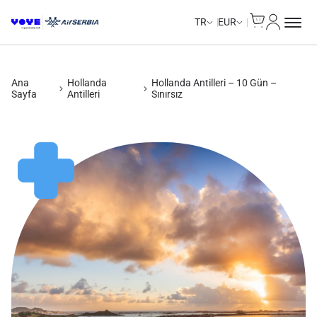
Cart
Hesabım
Unlimited Data
Unlimited Data
Unlimited Data
Unlimited Data
TR
EUR
Ana
Hollanda
Hollanda Antilleri – 10 Gün –
Sayfa
Antilleri
Sınırsız