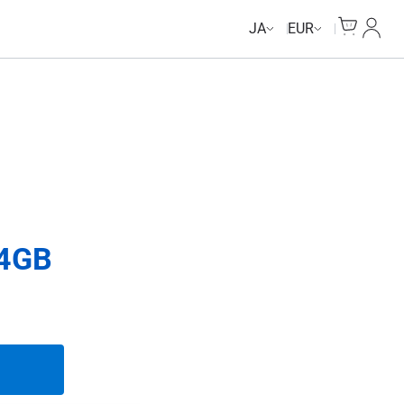
Unlimited Data
Unlimited Data
Unlimited Data
Unlimited Data
Cart
マイ
JA
EUR
4GB