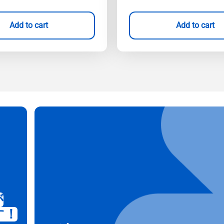
Add to cart
Add to cart
が
す！