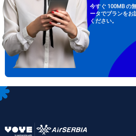
今すぐ 100MB の
ータでプランをお
ください。
How 
To get
Then, 
provid
in you
withou
メー
通
言
通貨