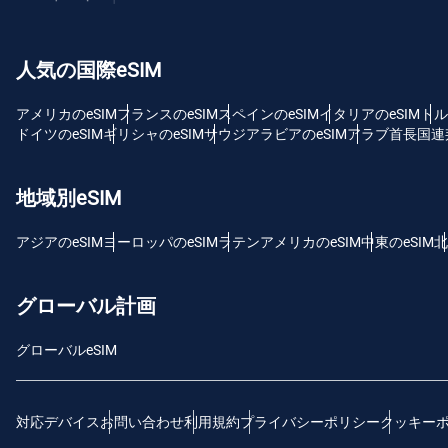
USD
人気の国際eSIM
E
SG
アメリカのeSIM
フランスのeSIM
スペインのeSIM
イタリアのeSIM
トル
ドイツのeSIM
ギリシャのeSIM
サウジアラビアのeSIM
アラブ首長国連邦
D
JPY
地域別eSIM
F
アジアのeSIM
ヨーロッパのeSIM
ラテンアメリカのeSIM
中東のeSIM
北
THB
グローバル計画
ID
グローバルeSIM
CAD
対応デバイス
お問い合わせ
利用規約
プライバシーポリシー
クッキー
P