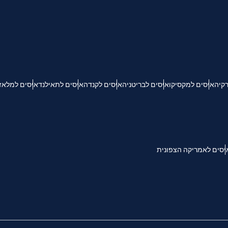
KRW - וון דרום קוריאני
Español
Engli
TWD - דולר טייוואני חדש
רקיה
איסים למקסיקו
איסים לבריטניה
איסים לקנדה
איסים לתאילנד
איסים למלאז
简体中文
Deuts
EUR - יורו
França
العربية
PHP - פזו פיליפיני
יסים לאמריקה הצפונית
繁體中
עברית
AUD - דולר אוסטרלי
한국어
日本
GBP - לירה שטרלינג