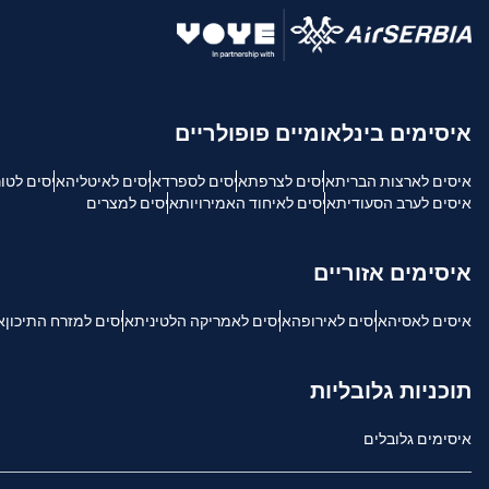
USD - דולר אמריקאי.
sh
איסימים בינלאומיים פופולריים
SGD - דולר סינגפורי
איסים לארצות הברית
איסים לצרפת
איסים לספרד
איסים לאיטליה
איסים לטו
ch
איסים לערב הסעודית
איסים לאיחוד האמירויות
איסים למצרים
JPY - ין יפני
is
איסימים אזוריים
THB - באט תאילנדי
איסים לאסיה
איסים לאירופה
איסים לאמריקה הלטינית
איסים למזרח התיכון
א
文
IDR - רופיה אינדונזית
תוכניות גלובליות
語
איסימים גלובלים
CAD - דולר קנדי