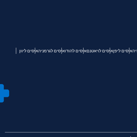
יה
איסים ליפן
איסים לויאטנם
איסים להודו
איסים לגרמניה
איסים ליוון