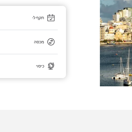
תקף ל-
מכסה
כיסוי