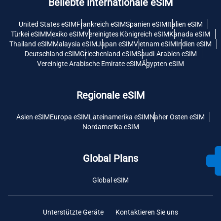
Beliebte internationale eSIM
United States eSIM
Frankreich eSIM
Spanien eSIM
Italien eSIM
Türkei eSIM
Mexiko eSIM
Vereinigtes Königreich eSIM
Kanada eSIM
Thailand eSIM
Malaysia eSIM
Japan eSIM
Vietnam eSIM
Indien eSIM
Deutschland eSIM
Griechenland eSIM
Saudi-Arabien eSIM
Vereinigte Arabische Emirate eSIM
Ägypten eSIM
Regionale eSIM
Asien eSIM
Europa eSIM
Lateinamerika eSIM
Naher Osten eSIM
Nordamerika eSIM
Global Plans
Global eSIM
Unterstützte Geräte
Kontaktieren Sie uns