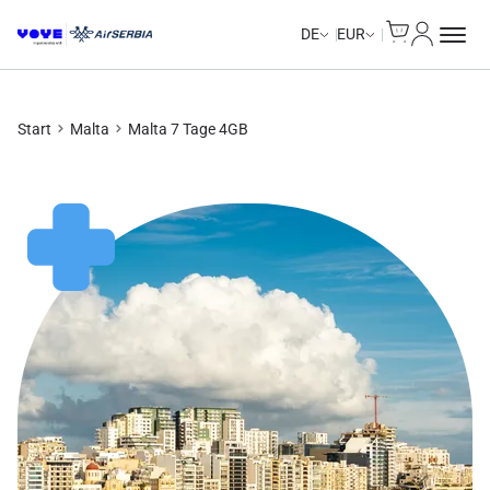
Cart
Mein Kon
Unlimited Data
Unlimited Data
Unlimited Data
Unlimited Data
DE
EUR
Start
Malta
Malta 7 Tage 4GB