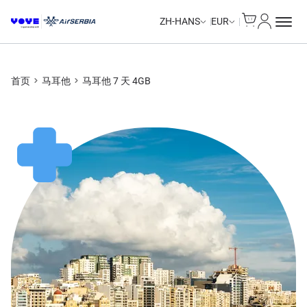
Cart
我的账户
Unlimited Data
Unlimited Data
Unlimited Data
Unlimited Data
ZH-HANS
EUR
首页
马耳他
马耳他 7 天 4GB