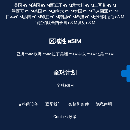
美国 eSIM
法国 eSIM
西班牙 eSIM
意大利 eSIM
土耳其 eSIM
墨西哥 eSIM
英国 eSIM
加拿大 eSIM
泰国 eSIM
马来西亚 eSIM
日本eSIM
越南 eSIM
印度 eSIM
德国eSIM
希腊 eSIM
沙特阿拉伯 eSIM
阿拉伯联合酋长国 eSIM
埃及 eSIM
区域性 eSIM
亚洲eSIM
欧洲 eSIM
拉丁美洲 eSIM
中东 eSIM
北美 eSIM
全球计划
全球eSIM
支持的设备
联系我们
条款和条件
隐私声明
Cookies 政策