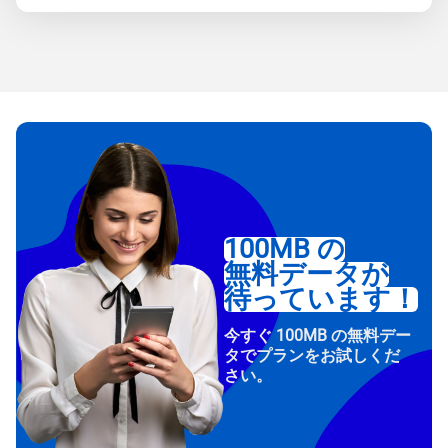
100MB の
無料データが
待っています！
今すぐ 100MB の無料デー
タでプランをお試しくだ
さい。