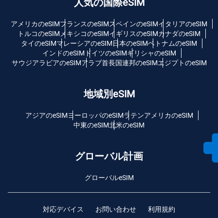
人気の国際eSIM
アメリカのeSIM
フランスのeSIM
スペインのeSIM
イタリアのeSIM
トルコのeSIM
メキシコのeSIM
イギリスのeSIM
カナダのeSIM
タイのeSIM
マレーシアのeSIM
日本のeSIM
ベトナムのeSIM
インドのeSIM
ドイツのeSIM
ギリシャのeSIM
サウジアラビアのeSIM
アラブ首長国連邦のeSIM
エジプトのeSIM
地域別eSIM
アジアのeSIM
ヨーロッパのeSIM
ラテンアメリカのeSIM
中東のeSIM
北米のeSIM
グローバル計画
グローバルeSIM
対応デバイス
お問い合わせ
利用規約