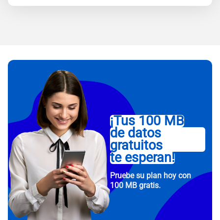
¡Tus 100 MB
de datos
gratuitos
te esperan!
Pruebe su plan hoy con
100 MB gratis.