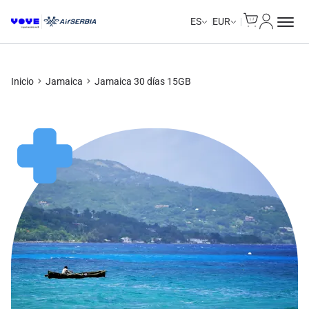
Cart
Mi Cuent
Unlimited Data
Unlimited Data
Unlimited Data
Unlimited Data
ES
EUR
Inicio
Jamaica
Jamaica 30 días 15GB