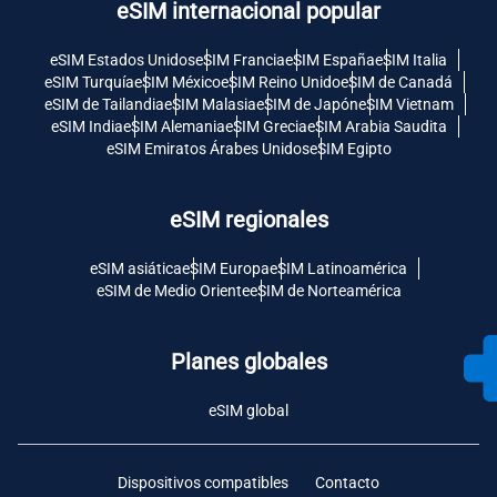
eSIM internacional popular
eSIM Estados Unidos
eSIM Francia
eSIM España
eSIM Italia
eSIM Turquía
eSIM México
eSIM Reino Unido
eSIM de Canadá
eSIM de Tailandia
eSIM Malasia
eSIM de Japón
eSIM Vietnam
eSIM India
eSIM Alemania
eSIM Grecia
eSIM Arabia Saudita
eSIM Emiratos Árabes Unidos
eSIM Egipto
eSIM regionales
eSIM asiática
eSIM Europa
eSIM Latinoamérica
eSIM de Medio Oriente
eSIM de Norteamérica
Planes globales
eSIM global
Dispositivos compatibles
Contacto