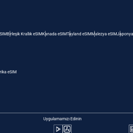
 Amerika Birleşik Devletleri (ABD)
KRW - Güney Kore Wonu
ı
nglish
Español
- Singapur Doları
TWD - Yeni Tayvan Doları
eSIM
Birleşik Krallık eSIM
Kanada eSIM
Tayland eSIM
Malezya eSIM
Japonya
eutsch
简体中文
- Japon Yeni
EUR - Euro
rançais
العربية
ika eSIM
- Tayland Bahtı
PHP - Filipin Pesosu
繁體中文
עברית
- Endonezya Rupiahı
AUD - Avustralya Doları
日本語
한국어
- Kanada Doları
GBP - İngiliz Sterlini
Uygulamamızı Edinin
olski
Português