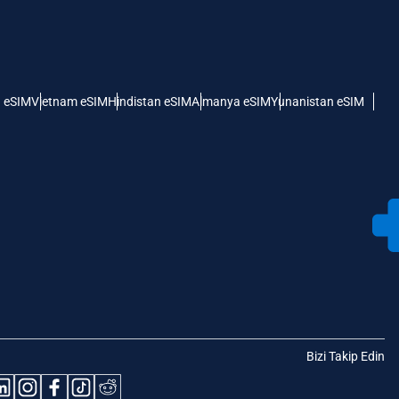
 eSIM
Vietnam eSIM
Hindistan eSIM
Almanya eSIM
Yunanistan eSIM
Bizi Takip Edin