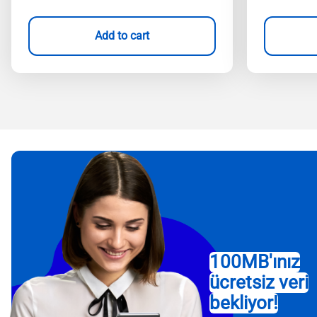
Add to cart
100MB'ınız
ücretsiz veri
bekliyor!