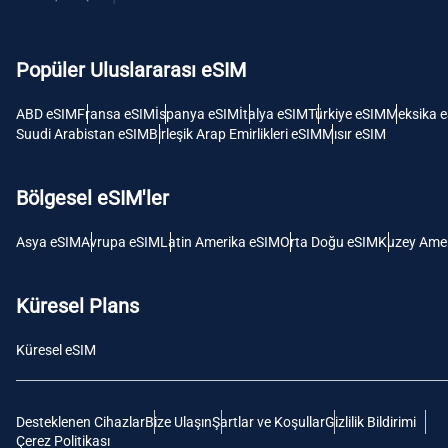
USD -
Dolar
Popüler Uluslararası eSIM
E
SGD 
ABD eSIM
Fransa eSIM
İspanya eSIM
İtalya eSIM
Türkiye eSIM
Meksika 
Suudi Arabistan eSIM
Birleşik Arap Emirlikleri eSIM
Mısır eSIM
D
JPY 
Bölgesel eSIM'ler
F
Asya eSIM
Avrupa eSIM
Latin Amerika eSIM
Orta Doğu eSIM
Kuzey Amer
THB 
Küresel Plans
IDR 
Küresel eSIM
CAD 
Desteklenen Cihazlar
Bize Ulaşın
Şartlar ve Koşullar
Gizlilik Bildirimi
P
Çerez Politikası