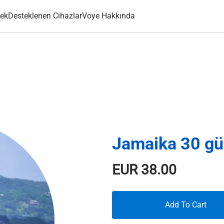
ek
Desteklenen Cihazlar
Voye Hakkında
Jamaika 30 g
EUR
38.00
Add To Cart