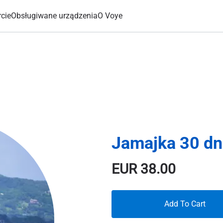
cie
Obsługiwane urządzenia
O Voye
Jamajka 30 dn
EUR
38.00
Add To Cart