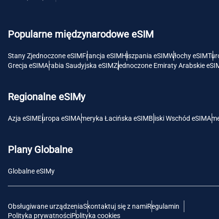
USD 
Popularne międzynarodowe eSIM
E
SGD 
Stany Zjednoczone eSIM
Francja eSIM
Hiszpania eSIM
Włochy eSIM
Tur
Grecja eSIM
Arabia Saudyjska eSIM
Zjednoczone Emiraty Arabskie eSI
D
JPY 
Regionalne eSIMy
F
Azja eSIM
Europa eSIM
Ameryka Łacińska eSIM
Bliski Wschód eSIM
Ame
THB 
Plany Globalne
IDR 
Globalne eSIMy
CAD 
Obsługiwane urządzenia
Skontaktuj się z nami
Regulamin
P
Polityka prywatności
Polityka cookies