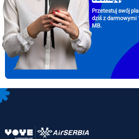
Przetestuj swój pla
dziś z darmowymi 
MB.
How 
To get
Then, 
provid
in you
withou
Emai
Wyb
Wybi
Wyszu