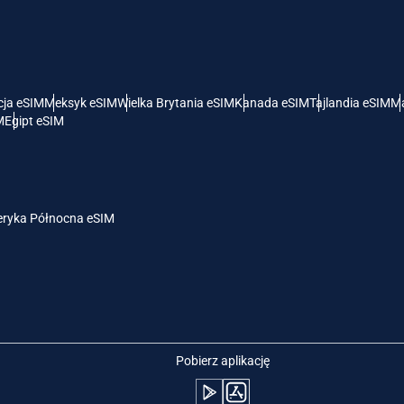
- Dolar Amerykański
KRW - Won Południowokoreański
nglish
Español
- Dolar Singapurski
TWD - Nowy Dolar Tajwański
cja eSIM
Meksyk eSIM
Wielka Brytania eSIM
Kanada eSIM
Tajlandia eSIM
Ma
M
Egipt eSIM
eutsch
简体中文
- Jen
EUR - Euro
rançais
العربية
ryka Północna eSIM
- Bat
PHP - Peso Filipińskie
繁體中文
עברית
- Rupia Indonezyjska
AUD - Dolar Australijski
日本語
한국어
- Dolar Kanadyjski
GBP - Funt Szterling
Pobierz aplikację
olski
Português