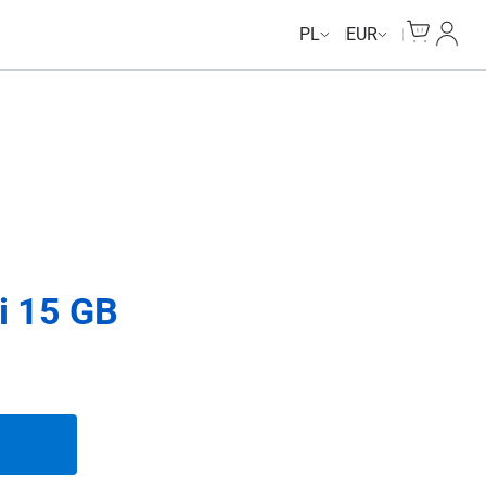
Unlimited Data
Unlimited Data
Unlimited Data
Unlimited Data
Cart
Moje 
PL
EUR
i 15 GB