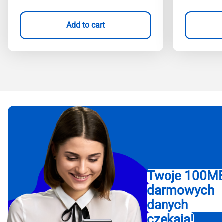
Add to cart
Twoje 100M
darmowych
danych
czekają!