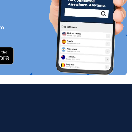
em
Zamknij wyskakujące okno
ology.
ill
enter
eSIM
Zamknij wyskakujące okno
Zamknij wyskakujące okno