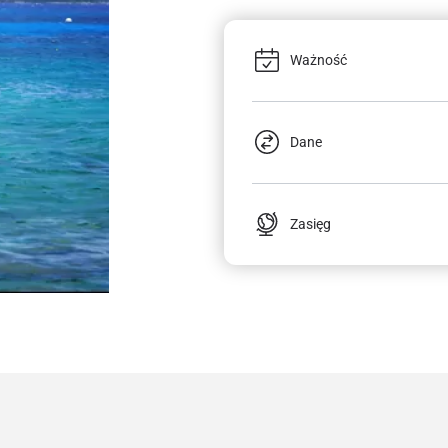
Ważność
Dane
Zasięg