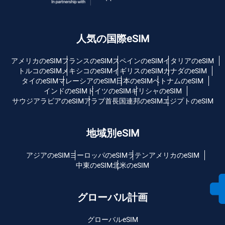
人気の国際eSIM
アメリカのeSIM
フランスのeSIM
スペインのeSIM
イタリアのeSIM
トルコのeSIM
メキシコのeSIM
イギリスのeSIM
カナダのeSIM
タイのeSIM
マレーシアのeSIM
日本のeSIM
ベトナムのeSIM
インドのeSIM
ドイツのeSIM
ギリシャのeSIM
サウジアラビアのeSIM
アラブ首長国連邦のeSIM
エジプトのeSIM
地域別eSIM
アジアのeSIM
ヨーロッパのeSIM
ラテンアメリカのeSIM
中東のeSIM
北米のeSIM
グローバル計画
グローバルeSIM