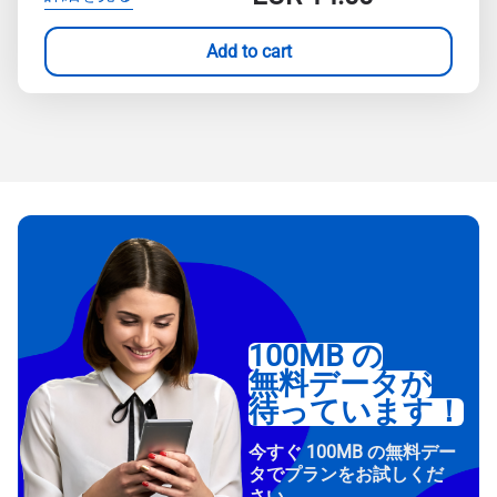
Add to cart
100MB の
無料データが
待っています！
今すぐ 100MB の無料デー
タでプランをお試しくだ
さい。