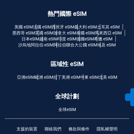
熱門國際 eSIM
美國 eSIM
法國 eSIM
西班牙 eSIM
義大利 eSIM
土耳其 eSIM
墨西哥 eSIM
英國 eSIM
加拿大 eSIM
泰國 eSIM
馬來西亞 eSIM
日本eSIM
越南 eSIM
印度 eSIM
德國eSIM
希臘 eSIM
沙烏地阿拉伯 eSIM
阿拉伯聯合大公國 eSIM
埃及 eSIM
區域性 eSIM
亞洲eSIM
歐洲 eSIM
拉丁美洲 eSIM
中東 eSIM
北美 eSIM
全球計劃
全球eSIM
支援的裝置
聯絡我們
條款與條件
隱私權聲明