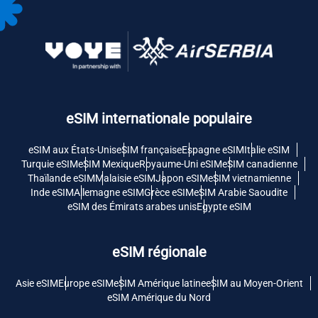
eSIM internationale populaire
eSIM aux États-Unis
eSIM française
Espagne eSIM
Italie eSIM
Turquie eSIM
eSIM Mexique
Royaume-Uni eSIM
eSIM canadienne
Thaïlande eSIM
Malaisie eSIM
Japon eSIM
eSIM vietnamienne
Inde eSIM
Allemagne eSIM
Grèce eSIM
eSIM Arabie Saoudite
eSIM des Émirats arabes unis
Egypte eSIM
eSIM régionale
Asie eSIM
Europe eSIM
eSIM Amérique latine
eSIM au Moyen-Orient
eSIM Amérique du Nord