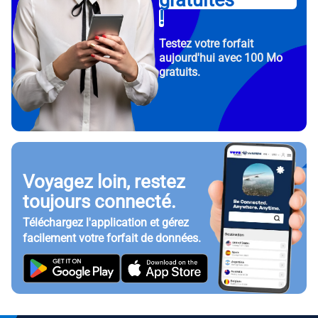
gratuites
!
Testez votre forfait
aujourd'hui avec 100 Mo
gratuits.
Voyagez loin, restez
toujours connecté.
Téléchargez l'application et gérez
facilement votre forfait de données.