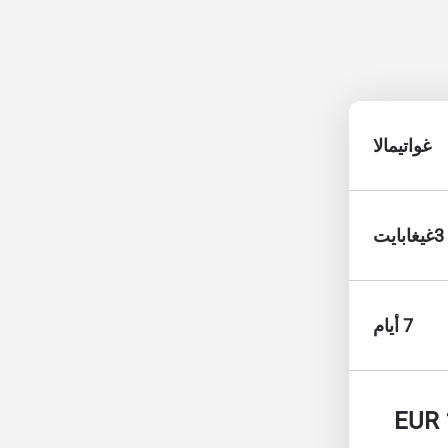
غواتيمالا
3غيغابايت
7 أيام
EUR