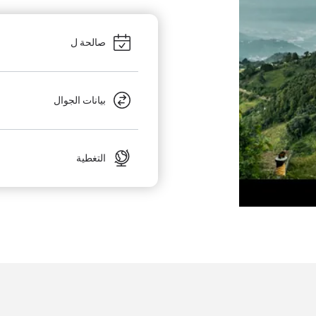
صالحة ل
بيانات الجوال
التغطية