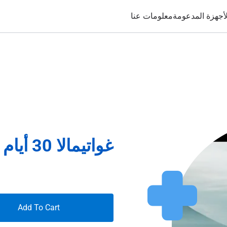
لأجهزة المدعومة
معلومات عنا
غواتيمالا 30 أيام 8غيغابايت
Add To Cart