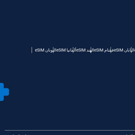
اليابان eSIM
فيتنام eSIM
الهند eSIM
ألمانيا eSIM
اليونان eSIM