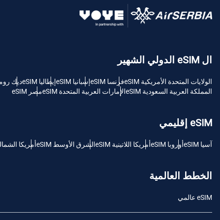
USD - دولار امريكي (الولايات المتحدة).
sh
ال eSIM الدولي الشهير
SGD - الدولار السنغافوري
الولايات المتحدة الأمريكية eSIM
فرنسا eSIM
إسبانيا eSIM
إيطاليا eSIM
ديك رومى M
ch
المملكة العربية السعودية eSIM
الإمارات العربية المتحدة eSIM
مصر eSIM
JPY - ين ياباني
is
eSIM إقليمي
THB - البات التايلندي
آسيا eSIM
أوروبا eSIM
أمريكا اللاتينية eSIM
الشرق الأوسط eSIM
أمريكا الشمالية M
文
IDR - الروبية الاندونيسية
الخطط العالمية
語
eSIM عالمي
CAD - دولار كندي