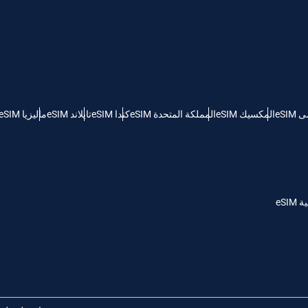
KRW - وون كوريا الجنوبية
Español
Engli
TWD - دولار تايواني جديد
eSI
المكسيك eSIM
المملكة المتحدة eSIM
كندا eSIM
تايلاند eSIM
ماليزيا eSIM
简体中文
Deuts
EUR - يورو
França
العربية
PHP - البيزو الفلبيني
eSI
繁體中
עברית
AUD - دولار استرالي
한국어
日本
GBP - جنيه استرليني