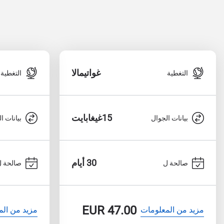
غواتيمالا
التغطية
التغطية
15غيغابايت
بيانات الجوال
بيانات ا
30 أيام
صالحة ل
صالحة ل
EUR
47.00
مزيد من المعلومات
مزيد من الم