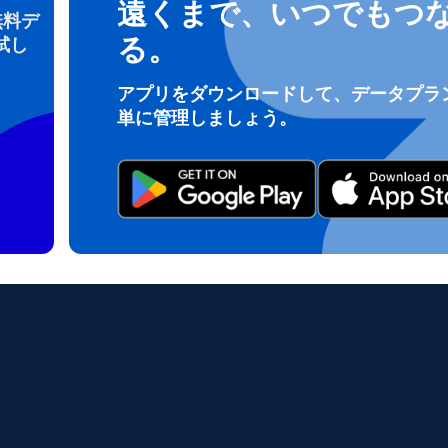
遠くまで、いつでもつ
無料デ
る。
試し
ログインまたは登録
アプリをダウンロードして、データプラ
do I get my eSim?
単に管理しましょう。
アカウントにログインするか、数秒でアカウントを作成してください。
 your eSIM, start by checking if your device supports eSIM techn
contact your mobile carrier to request an eSIM activation. They w
e you with a QR code or activation details that you can scan or 
r device settings. Once activated, you can enjoy the benefits of 
t needing a physical SIM card!
またはメールで続ける
ルアドレス
貨を選択
OTPを送信
語を選択
を検索