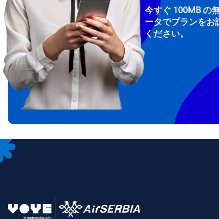
今すぐ 100MB の
ータでプランをお
ください。
How 
To get
Then, 
provid
in you
withou
メー
通
言
通貨