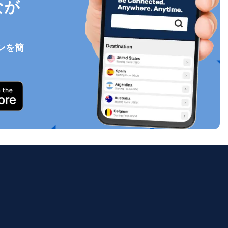
なが
ンを簡
ポップアップを閉じる
ology.
ill
enter
eSIM
ポップアップを閉じる
ポップアップを閉じる