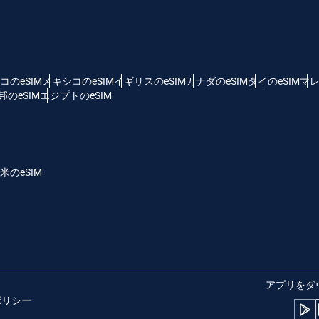
 - 米ドル
KRW - 韓国ウォン
nglish
Español
D - シンガポール・ドル
TWD - 新台湾ドル
コのeSIM
メキシコのeSIM
イギリスのeSIM
カナダのeSIM
タイのeSIM
マレ
のeSIM
エジプトのeSIM
eutsch
简体中文
 - 日本円
EUR - ユーロ
rançais
العربية
米のeSIM
 - タイ・バーツ
PHP - フィリピン・ペソ
繁體中文
עברית
R - インドネシア・ルピア
AUD - 豪ドル
日本語
한국어
 - カナダドル
GBP - ポンド
アプリをダ
ポリシー
olski
Português