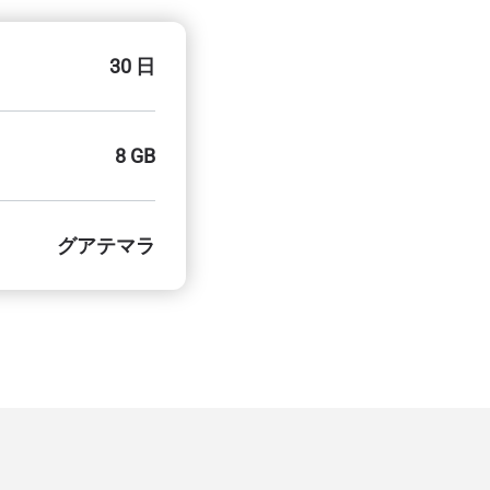
30 日
8 GB
グアテマラ