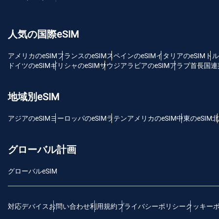
USD
人気の国際eSIM
E
SG
アメリカのeSIM
フランスのeSIM
スペインのeSIM
イタリアのeSIM
トル
ドイツのeSIM
ギリシャのeSIM
サウジアラビアのeSIM
アラブ首長国連邦
D
JPY
地域別eSIM
F
アジアのeSIM
ヨーロッパのeSIM
ラテンアメリカのeSIM
中東のeSIM
北
THB
グローバル計画
ID
グローバルeSIM
CAD
対応デバイス
お問い合わせ
利用規約
プライバシーポリシー
クッキー
P