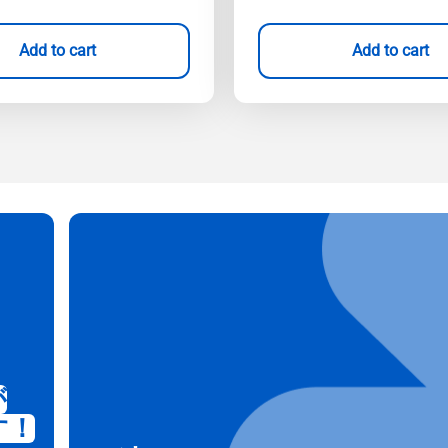
Add to cart
Add to cart
が
す！