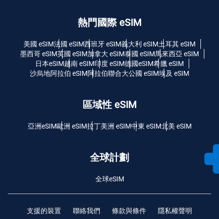
熱門國際 eSIM
美國 eSIM
法國 eSIM
西班牙 eSIM
義大利 eSIM
土耳其 eSIM
墨西哥 eSIM
英國 eSIM
加拿大 eSIM
泰國 eSIM
馬來西亞 eSIM
日本eSIM
越南 eSIM
印度 eSIM
德國eSIM
希臘 eSIM
沙烏地阿拉伯 eSIM
阿拉伯聯合大公國 eSIM
埃及 eSIM
區域性 eSIM
亞洲eSIM
歐洲 eSIM
拉丁美洲 eSIM
中東 eSIM
北美 eSIM
全球計劃
全球eSIM
支援的裝置
聯絡我們
條款與條件
隱私權聲明