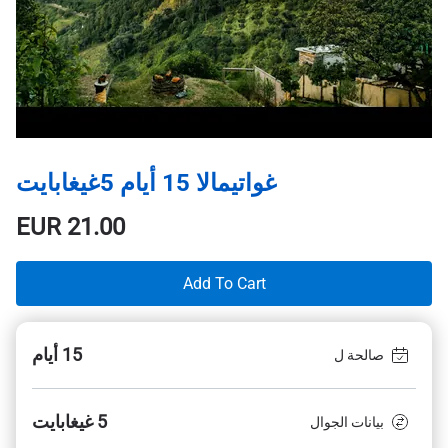
غواتيمالا 15 أيام 5غيغابايت
EUR
21.00
Add To Cart
15 أيام
صالحة ل
5 غيغابايت
بيانات الجوال