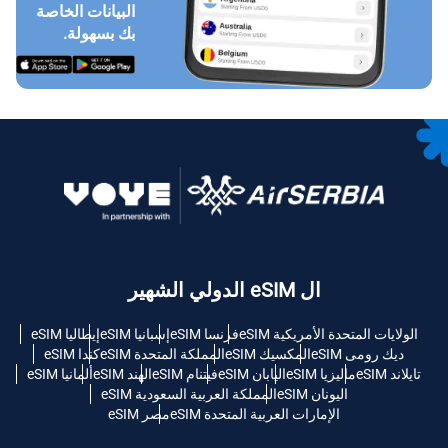
البيانات الخاصة
بك بسهولة.
ال eSIM الدولي الشهير
الولايات المتحدة الأمريكية eSIM
فرنسا eSIM
إسبانيا eSIM
إيطاليا eSIM
ديك رومى eSIM
المكسيك eSIM
المملكة المتحدة eSIM
كندا eSIM
تايلاند eSIM
ماليزيا eSIM
اليابان eSIM
فيتنام eSIM
الهند eSIM
ألمانيا eSIM
اليونان eSIM
المملكة العربية السعودية eSIM
الإمارات العربية المتحدة eSIM
مصر eSIM