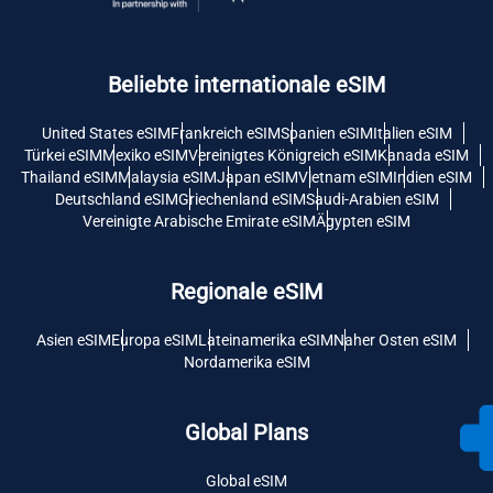
Beliebte internationale eSIM
United States eSIM
Frankreich eSIM
Spanien eSIM
Italien eSIM
Türkei eSIM
Mexiko eSIM
Vereinigtes Königreich eSIM
Kanada eSIM
Thailand eSIM
Malaysia eSIM
Japan eSIM
Vietnam eSIM
Indien eSIM
Deutschland eSIM
Griechenland eSIM
Saudi-Arabien eSIM
Vereinigte Arabische Emirate eSIM
Ägypten eSIM
Regionale eSIM
Asien eSIM
Europa eSIM
Lateinamerika eSIM
Naher Osten eSIM
Nordamerika eSIM
Global Plans
Global eSIM