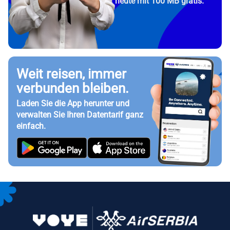
heute mit 100 MB gratis.
Weit reisen, immer
verbunden bleiben.
Laden Sie die App herunter und
verwalten Sie Ihren Datentarif ganz
einfach.