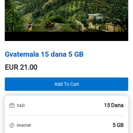
Gvatemala 15 dana 5 GB
EUR
21.00
Add To Cart
15 Dana
Važi
5 GB
Internet