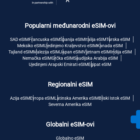
Popularni međunarodni eSIM-ovi
SAD eSIM
Francuska eSIM
Španija eSIM
Italija eSIM
Turska eSIM
Meksiko eSIM
Ujedinjeno Kraljevstvo eSIM
Kanada eSIM
Tajland eSIM
Malezija eSIM
Japan eSIM
Vijetnam eSIM
Indija eSIM
Nemačka eSIM
Grčka eSIM
Saudijska Arabija eSIM
Ujedinjeni Arapski Emirati eSIM
Egipat eSIM
Regionalni eSIM
Azija eSIM
Evropa eSIM
Latinska Amerika eSIM
Bliski Istok eSIM
Severna Amerika eSIM
Globalni eSIM-ovi
Globalno eSIM