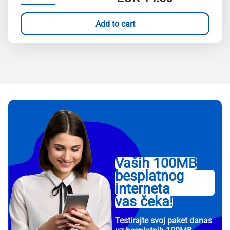
Add to cart
Vaših 100MB
besplatnog
interneta
vas čeka!
Testirajte svoj paket danas