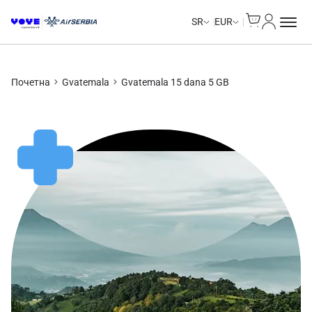
Cart
Moj nalo
SR
EUR
Почетна
Gvatemala
Gvatemala 15 dana 5 GB