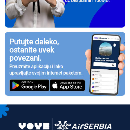
uz besplatnih 100MB.
Putujte daleko,
ostanite uvek
povezani.
Preuzmite aplikaciju i lako
upravljajte svojim internet paketom.