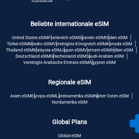
Beliebte internationale eSIM
United States eSIM
Frankreich eSIM
Spanien eSIM
Italien eSIM
Türkei eSIM
Mexiko eSIM
Vereinigtes Königreich eSIM
Kanada eSIM
Thailand eSIM
Malaysia eSIM
Japan eSIM
Vietnam eSIM
Indien eSIM
Deutschland eSIM
Griechenland eSIM
Saudi-Arabien eSIM
Vereinigte Arabische Emirate eSIM
Ägypten eSIM
Regionale eSIM
Asien eSIM
Europa eSIM
Lateinamerika eSIM
Naher Osten eSIM
Nordamerika eSIM
Global Plans
Global eSIM