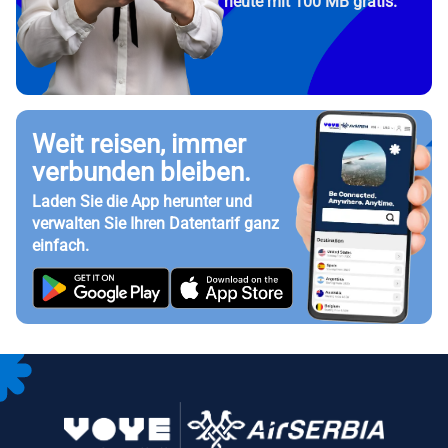
heute mit 100 MB gratis.
Weit reisen, immer
verbunden bleiben.
Laden Sie die App herunter und
verwalten Sie Ihren Datentarif ganz
einfach.