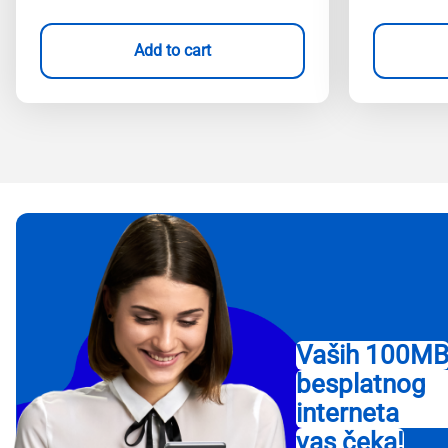
Add to cart
Vaših 100M
besplatnog
interneta
vas čeka!