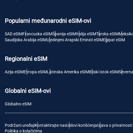
USD 
Popularni međunarodni eSIM-ovi
E
SGD 
SAD eSIM
Francuska eSIM
Španija eSIM
Italija eSIM
Turska eSIM
Meksik
Saudijska Arabija eSIM
Ujedinjeni Arapski Emirati eSIM
Egipat eSIM
D
JPY 
Regionalni eSIM
F
Azija eSIM
Evropa eSIM
Latinska Amerika eSIM
Bliski Istok eSIM
Severn
THB -
Globalni eSIM-ovi
IDR 
Globalno eSIM
CAD 
Podržani uređaji
Kontaktirajte nas
Uslovi korišćenja
Izjava o privatnosti
P
Politika o kolačićima