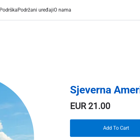
Podrška
Podržani uređaji
O nama
Sjeverna Amer
EUR
21.00
Add To Cart