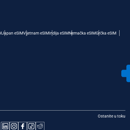
M
Japan eSIM
Vijetnam eSIM
Indija eSIM
Nemačka eSIM
Grčka eSIM
Ostanite u toku