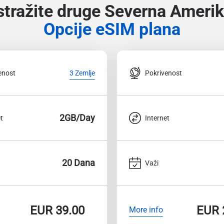
stražite druge Severna Ameri
Opcije eSIM plana
enost
Pokrivenost
3 Zemlje
2GB/Day
t
Internet
20 Dana
Važi
EUR
39.00
EUR
More info