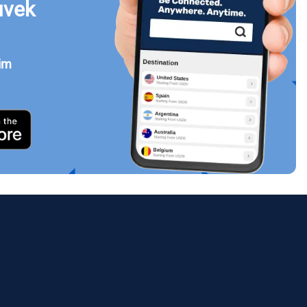
uvek
jim
Zatvori prozor
ology.
ill
enter
eSIM
Zatvori prozor
Zatvori prozor