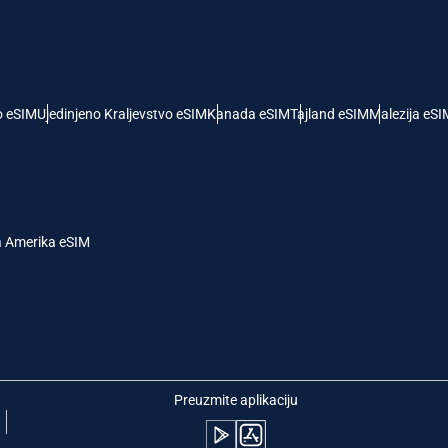
- Američki Dolar
KRW - Južnokorejski Von
nglish
Español
- Singapurski Dolar
TWD - Novi Tajvanski Dolar
o eSIM
Ujedinjeno Kraljevstvo eSIM
Kanada eSIM
Tajland eSIM
Malezija eSI
eutsch
简体中文
- Japanski Jen
EUR - Evro
rançais
العربية
a Amerika eSIM
 Tajlandski Bat
PHP - Filipinski Pezos
繁體中文
עברית
- Indonežanska Rupija
AUD - Australijski Dolar
日本語
한국어
- Kanadski Dolar
GBP - Britanska Funta
Preuzmite aplikaciju
olski
Português