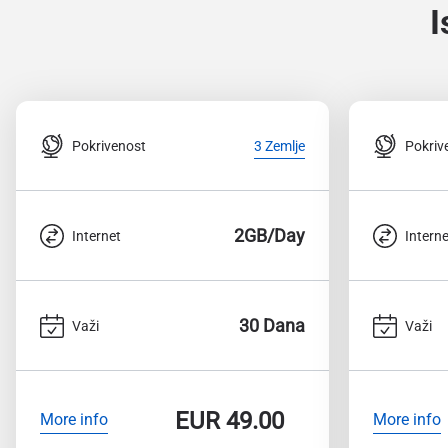
I
Pokrivenost
Pokriv
3 Zemlje
2GB/Day
Internet
Interne
30 Dana
Važi
Važi
EUR
49.00
More info
More info