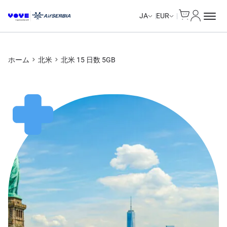
Cart
マイアカ
Unlimited Data
Unlimited Data
Unlimited Data
Unlimited Data
JA
EUR
ホーム
北米
北米 15 日数 5GB