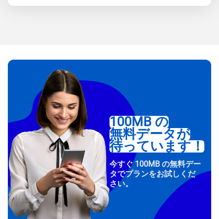
100MB の
無料データが
待っています！
今すぐ 100MB の無料デー
タでプランをお試しくだ
さい。