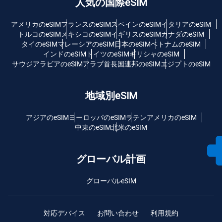
人気の国際eSIM
アメリカのeSIM
フランスのeSIM
スペインのeSIM
イタリアのeSIM
トルコのeSIM
メキシコのeSIM
イギリスのeSIM
カナダのeSIM
タイのeSIM
マレーシアのeSIM
日本のeSIM
ベトナムのeSIM
インドのeSIM
ドイツのeSIM
ギリシャのeSIM
サウジアラビアのeSIM
アラブ首長国連邦のeSIM
エジプトのeSIM
地域別eSIM
アジアのeSIM
ヨーロッパのeSIM
ラテンアメリカのeSIM
中東のeSIM
北米のeSIM
グローバル計画
グローバルeSIM
対応デバイス
お問い合わせ
利用規約