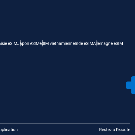
isie eSIM
Japon eSIM
eSIM vietnamienne
Inde eSIM
Allemagne eSIM
pplication
Restez à l'écoute