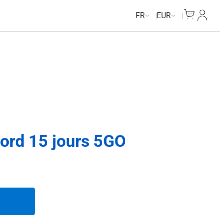
Unlimited Data
Unlimited Data
Unlimited Data
Unlimited Data
Cart
Mon c
FR
EUR
ord 15 jours 5GO