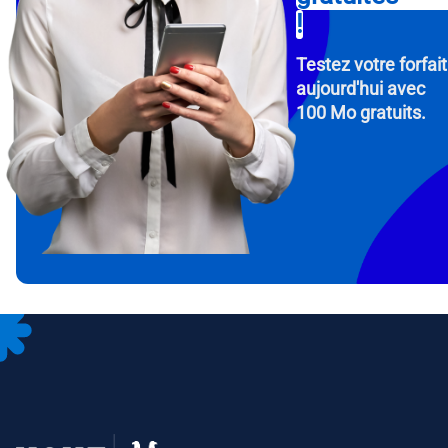
!
Testez votre forfait
aujourd'hui avec
100 Mo gratuits.
How 
To get
Then, 
provid
in you
withou
Adres
Séle
Séle
Devise