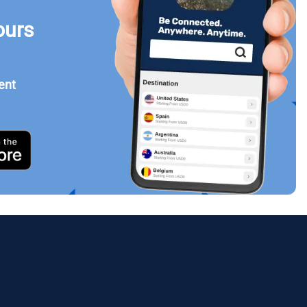
ours
Fermer la fenêtre contextuelle
ent
ology.
ill
enter
eSIM
Fermer la fenêtre contextuelle
Fermer la fenêtre contextuelle