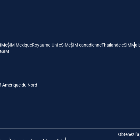
- Dollar Américain
KRW - Won Sud Coréen
nglish
Español
- Dollar De Singapour
TWD - Nouveau Dollar De Taïwan
SIM
eSIM Mexique
Royaume-Uni eSIM
eSIM canadienne
Thaïlande eSIM
Mala
eutsch
简体中文
 eSIM
- Yen Japonais
EUR - Euro
rançais
العربية
- Baht Thaïlandais
PHP - Peso Philippin
M Amérique du Nord
繁體中文
עברית
- Roupiah Indonésienne
AUD - Dollar Australien
日本語
한국어
- Dollar Canadien
GBP - Livre Sterling
Obtenez l'a
olski
Português