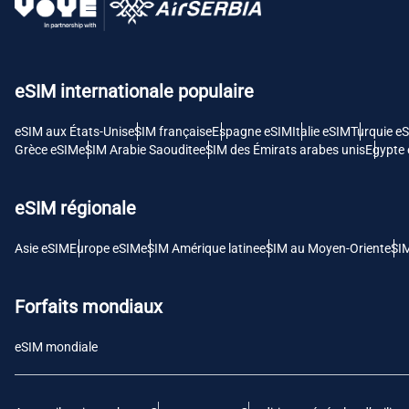
USD 
E
eSIM internationale populaire
SGD 
eSIM aux États-Unis
eSIM française
Espagne eSIM
Italie eSIM
Turquie e
D
Grèce eSIM
eSIM Arabie Saoudite
eSIM des Émirats arabes unis
Egypte
JPY 
eSIM régionale
F
THB 
Asie eSIM
Europe eSIM
eSIM Amérique latine
eSIM au Moyen-Orient
eSI
IDR 
Forfaits mondiaux
eSIM mondiale
CAD 
P