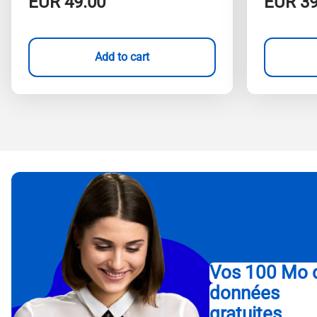
EUR
49.00
EUR
39
Add to cart
Vos 100 Mo 
données
gratuites