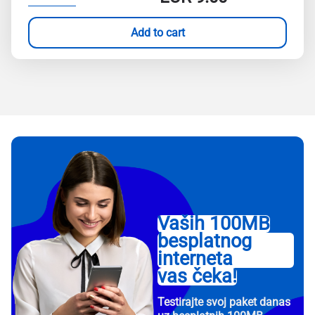
Add to cart
Vaših 100MB
besplatnog
interneta
vas čeka!
Testirajte svoj paket danas