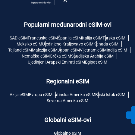
Popularni međunarodni eSIM-ovi
SAD eSIM
Francuska eSIM
Španija eSIM
Italija eSIM
Turska eSIM
Meksiko eSIM
Ujedinjeno Kraljevstvo eSIM
Kanada eSIM
Tajland eSIM
Malezija eSIM
Japan eSIM
Vijetnam eSIM
Indija eSIM
Nemačka eSIM
Grčka eSIM
Saudijska Arabija eSIM
Ujedinjeni Arapski Emirati eSIM
Egipat eSIM
Regionalni eSIM
Azija eSIM
Evropa eSIM
Latinska Amerika eSIM
Bliski Istok eSIM
Severna Amerika eSIM
Globalni eSIM-ovi
Globalno eSIM