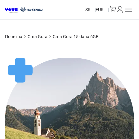
Cart
Moj nalo
SR
EUR
Почетна
Crna Gora
Crna Gora 15 dana 6GB