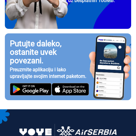
uz besplatnih 100MB.
Putujte daleko,
ostanite uvek
povezani.
Preuzmite aplikaciju i lako
upravljajte svojim internet paketom.