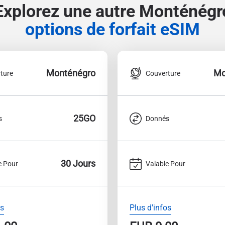
Explorez une autre Monténégr
options de forfait eSIM
Monténégro
Mo
ture
Couverture
25GO
s
Donnés
30 Jours
e Pour
Valable Pour
os
Plus d'infos