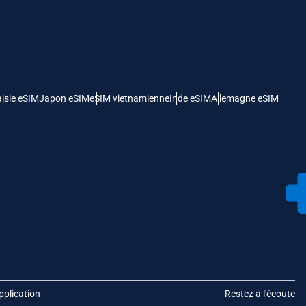
isie eSIM
Japon eSIM
eSIM vietnamienne
Inde eSIM
Allemagne eSIM
pplication
Restez à l'écoute