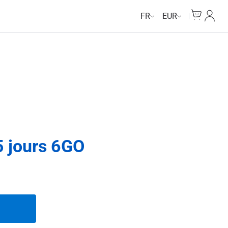
Cart
Mon c
FR
EUR
 jours 6GO