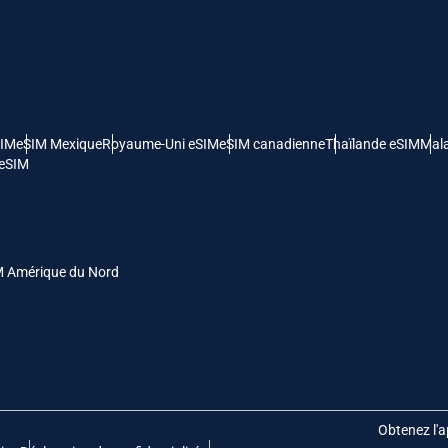
- Dollar Américain
KRW - Won Sud Coréen
nglish
Español
- Dollar De Singapour
TWD - Nouveau Dollar De Taïwan
SIM
eSIM Mexique
Royaume-Uni eSIM
eSIM canadienne
Thaïlande eSIM
Mala
eutsch
简体中文
 eSIM
- Yen Japonais
EUR - Euro
rançais
العربية
- Baht Thaïlandais
PHP - Peso Philippin
M Amérique du Nord
繁體中文
עברית
- Roupiah Indonésienne
AUD - Dollar Australien
日本語
한국어
- Dollar Canadien
GBP - Livre Sterling
Obtenez l'a
olski
Português