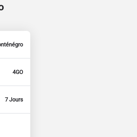
o
nténégro
4GO
7 Jours