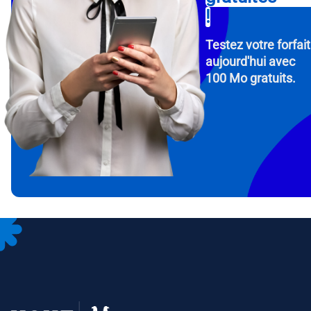
!
Testez votre forfait
aujourd'hui avec
100 Mo gratuits.
How 
To get
Then, 
provid
in you
withou
Adres
Séle
Séle
Devise