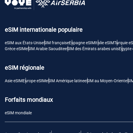
USD 
E
eSIM internationale populaire
SGD 
eSIM aux États-Unis
eSIM française
Espagne eSIM
Italie eSIM
Turquie e
D
Grèce eSIM
eSIM Arabie Saoudite
eSIM des Émirats arabes unis
Egypte
JPY 
eSIM régionale
F
THB 
Asie eSIM
Europe eSIM
eSIM Amérique latine
eSIM au Moyen-Orient
eSI
IDR 
Forfaits mondiaux
eSIM mondiale
CAD 
P