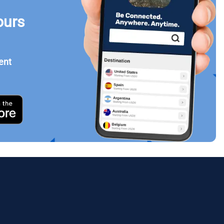
ours
Fermer la fenêtre contextuelle
ent
ology.
ill
enter
eSIM
Fermer la fenêtre contextuelle
Fermer la fenêtre contextuelle