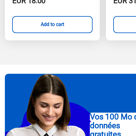
EUR
18.00
EUR
31
Add to cart
Vos 100 Mo 
données
gratuites