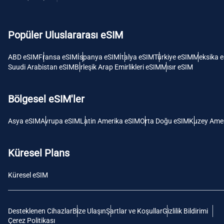
USD -
Dolar
Popüler Uluslararası eSIM
E
SGD 
ABD eSIM
Fransa eSIM
İspanya eSIM
İtalya eSIM
Türkiye eSIM
Meksika 
Suudi Arabistan eSIM
Birleşik Arap Emirlikleri eSIM
Mısır eSIM
D
JPY 
Bölgesel eSIM'ler
F
Asya eSIM
Avrupa eSIM
Latin Amerika eSIM
Orta Doğu eSIM
Kuzey Amer
THB 
Küresel Plans
IDR 
Küresel eSIM
CAD 
Desteklenen Cihazlar
Bize Ulaşın
Şartlar ve Koşullar
Gizlilik Bildirimi
P
Çerez Politikası