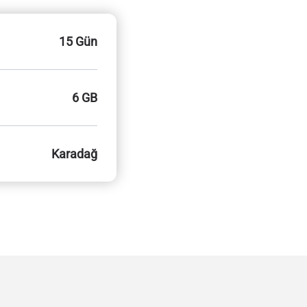
15 Gün
6 GB
Karadağ