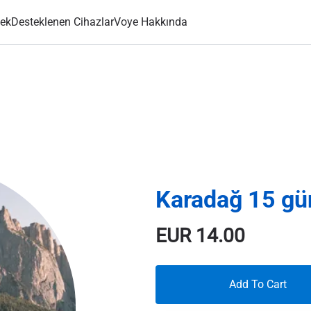
ek
Desteklenen Cihazlar
Voye Hakkında
Karadağ 15 g
EUR
14.00
Add To Cart