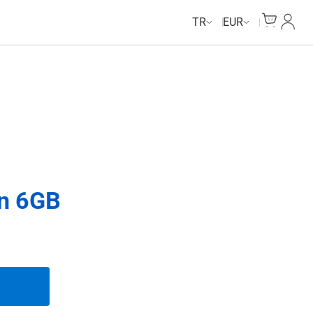
Cart
Hesab
TR
EUR
ün 6GB