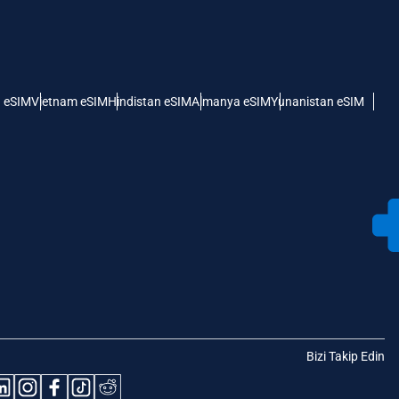
 eSIM
Vietnam eSIM
Hindistan eSIM
Almanya eSIM
Yunanistan eSIM
Bizi Takip Edin