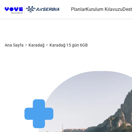
Planlar
Kurulum Kılavuzu
Dest
Ana Sayfa
Karadağ
Karadağ 15 gün 6GB