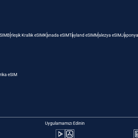
 Amerika Birleşik Devletleri (ABD)
KRW - Güney Kore Wonu
ı
nglish
Español
- Singapur Doları
TWD - Yeni Tayvan Doları
eSIM
Birleşik Krallık eSIM
Kanada eSIM
Tayland eSIM
Malezya eSIM
Japonya
eutsch
简体中文
- Japon Yeni
EUR - Euro
rançais
العربية
ika eSIM
- Tayland Bahtı
PHP - Filipin Pesosu
繁體中文
עברית
- Endonezya Rupiahı
AUD - Avustralya Doları
日本語
한국어
- Kanada Doları
GBP - İngiliz Sterlini
Uygulamamızı Edinin
olski
Português