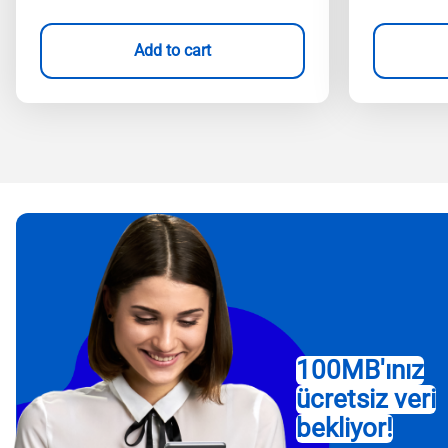
Add to cart
100MB'ınız
ücretsiz veri
bekliyor!