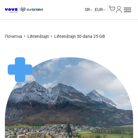
Cart
Moj nalo
Unlimited Data
Unlimited Data
Unlimited Data
Unlimited Data
SR
EUR
Почетна
Lihtenštajn
Lihtenštajn 30 dana 25 GB