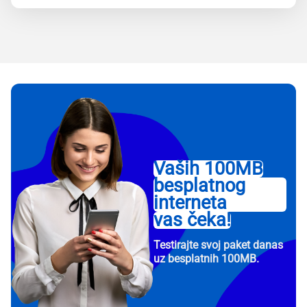
Vaših 100MB
besplatnog
interneta
vas čeka!
Testirajte svoj paket danas
uz besplatnih 100MB.