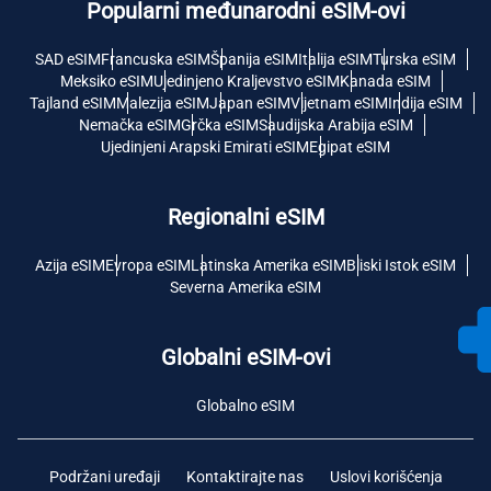
Popularni međunarodni eSIM-ovi
SAD eSIM
Francuska eSIM
Španija eSIM
Italija eSIM
Turska eSIM
Meksiko eSIM
Ujedinjeno Kraljevstvo eSIM
Kanada eSIM
Tajland eSIM
Malezija eSIM
Japan eSIM
Vijetnam eSIM
Indija eSIM
Nemačka eSIM
Grčka eSIM
Saudijska Arabija eSIM
Ujedinjeni Arapski Emirati eSIM
Egipat eSIM
Regionalni eSIM
Azija eSIM
Evropa eSIM
Latinska Amerika eSIM
Bliski Istok eSIM
Severna Amerika eSIM
Globalni eSIM-ovi
Globalno eSIM
Podržani uređaji
Kontaktirajte nas
Uslovi korišćenja