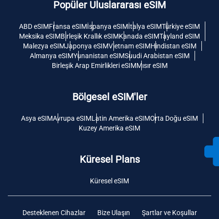
Popüler Uluslararası eSIM
ABD eSIM
Fransa eSIM
İspanya eSIM
İtalya eSIM
Türkiye eSIM
Meksika eSIM
Birleşik Krallık eSIM
Kanada eSIM
Tayland eSIM
Malezya eSIM
Japonya eSIM
Vietnam eSIM
Hindistan eSIM
Almanya eSIM
Yunanistan eSIM
Suudi Arabistan eSIM
Birleşik Arap Emirlikleri eSIM
Mısır eSIM
Bölgesel eSIM'ler
Asya eSIM
Avrupa eSIM
Latin Amerika eSIM
Orta Doğu eSIM
Kuzey Amerika eSIM
Küresel Plans
Küresel eSIM
Desteklenen Cihazlar
Bize Ulaşın
Şartlar ve Koşullar