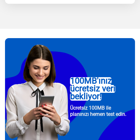
100MB'ınız
ücretsiz veri
bekliyor!
Ücretsiz 100MB ile
planınızı hemen test edin.