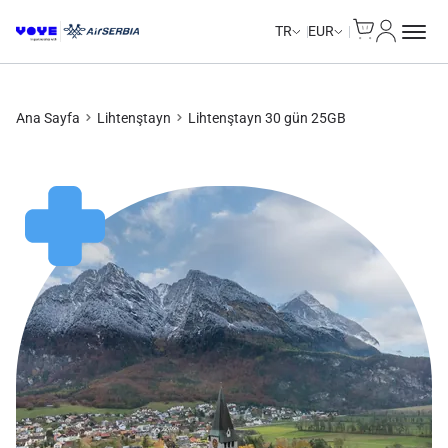
Cart
Hesabım
Unlimited Data
Unlimited Data
Unlimited Data
Unlimited Data
TR
EUR
Ana Sayfa
Lihtenştayn
Lihtenştayn 30 gün 25GB