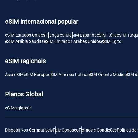
USD 
eSIM internacional popular
E
SGD 
eSIM Estados Unidos
França eSIM
eSIM Espanha
eSIM Itália
eSIM Turqu
eSIM Arábia Saudita
eSIM Emirados Árabes Unidos
eSIM Egito
D
JPY 
eSIM regionais
F
Ásia eSIM
eSIM Europa
eSIM América Latina
eSIM Oriente Médio
eSIM d
THB 
Planos Global
IDR 
eSIMs globais
CAD 
Dispositivos Compatíveis
Fale Conosco
Termos e Condições
Política de
P