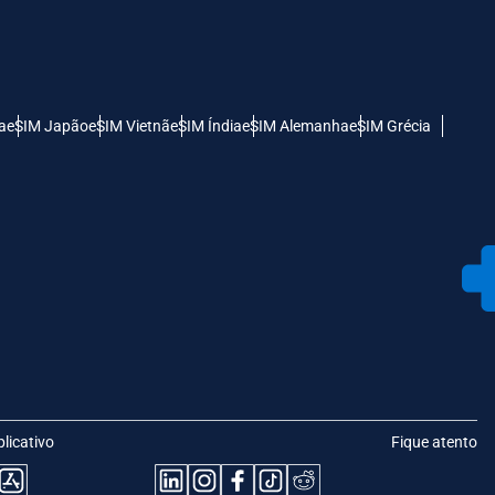
a
eSIM Japão
eSIM Vietnã
eSIM Índia
eSIM Alemanha
eSIM Grécia
plicativo
Fique atento