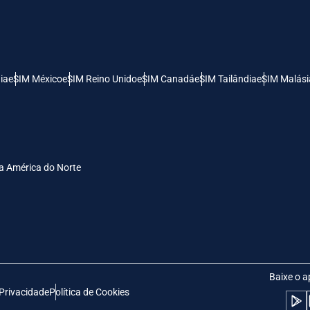
- Dólar Dos Estados Unidos (EUA)
KRW - Won Da Coréia Do Sul
nglish
Español
- Dólar De Singapura
TWD - Novo Dólar Taiwanês
ia
eSIM México
eSIM Reino Unido
eSIM Canadá
eSIM Tailândia
eSIM Malási
eutsch
简体中文
- Yen Japonês
EUR - Euro
rançais
العربية
a América do Norte
- Baht Tailandês
PHP - Peso Filipino
繁體中文
עברית
- Rúpia Indonésia
AUD - Dólar Australiano
日本語
한국어
- Dólar Canadense
GBP - Libra Esterlina
Baixe o a
 Privacidade
Política de Cookies
olski
Português