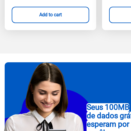
Add to cart
Seus 100MB
de dados grá
esperam por