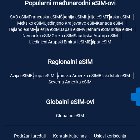
Popularni međunarodni eSIM-ovi
SAD eSIM
Francuska eSIM
Španija eSIM
Italija eSIM
Turska eSIM
Meksiko eSIM
Ujedinjeno Kraljevstvo eSIM
Kanada eSIM
Tajland eSIM
Malezija eSIM
Japan eSIM
Vijetnam eSIM
Indija eSIM
Nemačka eSIM
Grčka eSIM
Saudijska Arabija eSIM
Ujedinjeni Arapski Emirati eSIM
Egipat eSIM
Regionalni eSIM
Azija eSIM
Evropa eSIM
Latinska Amerika eSIM
Bliski Istok eSIM
Severna Amerika eSIM
Globalni eSIM-ovi
Globalno eSIM
Podržani uređaji
Kontaktirajte nas
Uslovi korišćenja