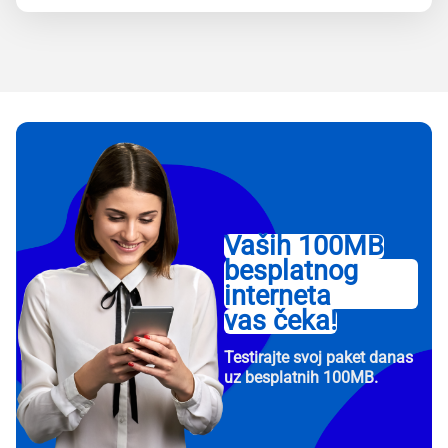
Vaših 100MB
besplatnog
interneta
vas čeka!
Testirajte svoj paket danas
uz besplatnih 100MB.