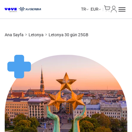
Cart
Hesabım
Unlimited Data
Unlimited Data
Unlimited Data
Unlimited Data
TR
EUR
Ana Sayfa
Letonya
Letonya 30 gün 25GB