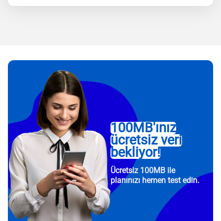
100MB'ınız
ücretsiz veri
bekliyor!
Ücretsiz 100MB ile
planınızı hemen test edin.