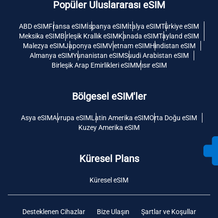
Popüler Uluslararası eSIM
ABD eSIM
Fransa eSIM
İspanya eSIM
İtalya eSIM
Türkiye eSIM
Meksika eSIM
Birleşik Krallık eSIM
Kanada eSIM
Tayland eSIM
Malezya eSIM
Japonya eSIM
Vietnam eSIM
Hindistan eSIM
Almanya eSIM
Yunanistan eSIM
Suudi Arabistan eSIM
Birleşik Arap Emirlikleri eSIM
Mısır eSIM
Bölgesel eSIM'ler
Asya eSIM
Avrupa eSIM
Latin Amerika eSIM
Orta Doğu eSIM
Kuzey Amerika eSIM
Küresel Plans
Küresel eSIM
Desteklenen Cihazlar
Bize Ulaşın
Şartlar ve Koşullar