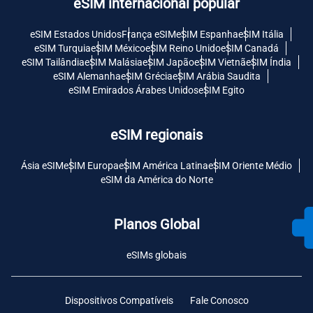
eSIM internacional popular
eSIM Estados Unidos
França eSIM
eSIM Espanha
eSIM Itália
eSIM Turquia
eSIM México
eSIM Reino Unido
eSIM Canadá
eSIM Tailândia
eSIM Malásia
eSIM Japão
eSIM Vietnã
eSIM Índia
eSIM Alemanha
eSIM Grécia
eSIM Arábia Saudita
eSIM Emirados Árabes Unidos
eSIM Egito
eSIM regionais
Ásia eSIM
eSIM Europa
eSIM América Latina
eSIM Oriente Médio
eSIM da América do Norte
Planos Global
eSIMs globais
Dispositivos Compatíveis
Fale Conosco