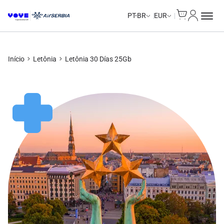
Cart
Minha Co
Unlimited Data
Unlimited Data
Unlimited Data
Unlimited Data
PT-BR
EUR
Início
Letônia
Letônia 30 Días 25Gb