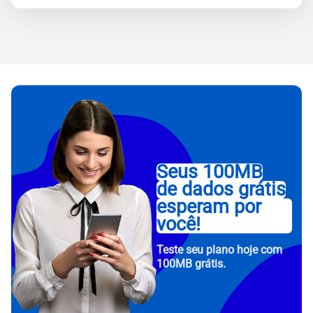
Seus 100MB
de dados grátis
esperam por
você!
Teste seu plano hoje com
100MB grátis.