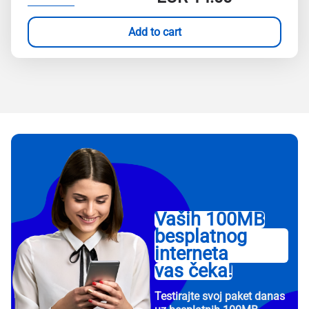
Add to cart
Vaših 100MB
besplatnog
interneta
vas čeka!
Testirajte svoj paket danas