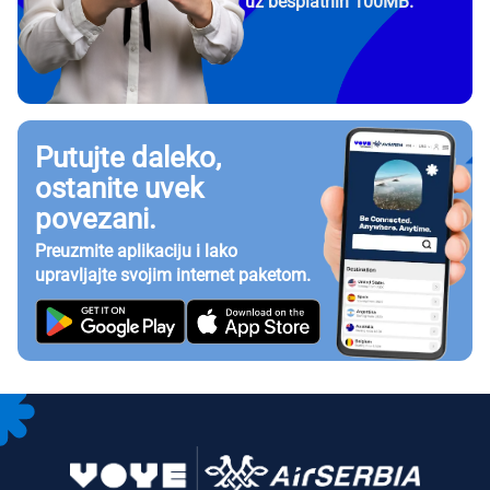
uz besplatnih 100MB.
Putujte daleko,
ostanite uvek
povezani.
Preuzmite aplikaciju i lako
upravljajte svojim internet paketom.