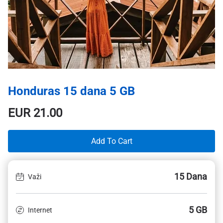
Honduras 15 dana 5 GB
EUR
21.00
Add To Cart
15 Dana
Važi
5 GB
Internet