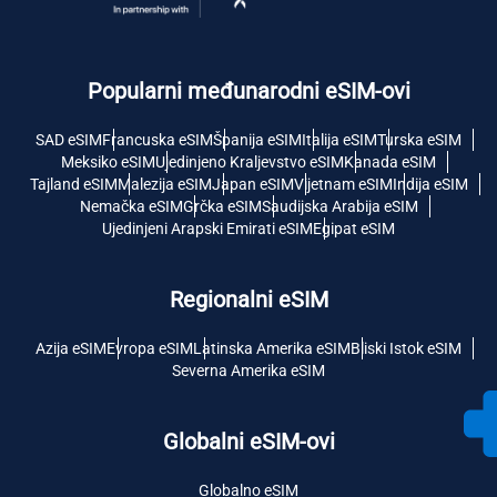
Popularni međunarodni eSIM-ovi
SAD eSIM
Francuska eSIM
Španija eSIM
Italija eSIM
Turska eSIM
Meksiko eSIM
Ujedinjeno Kraljevstvo eSIM
Kanada eSIM
Tajland eSIM
Malezija eSIM
Japan eSIM
Vijetnam eSIM
Indija eSIM
Nemačka eSIM
Grčka eSIM
Saudijska Arabija eSIM
Ujedinjeni Arapski Emirati eSIM
Egipat eSIM
Regionalni eSIM
Azija eSIM
Evropa eSIM
Latinska Amerika eSIM
Bliski Istok eSIM
Severna Amerika eSIM
Globalni eSIM-ovi
Globalno eSIM