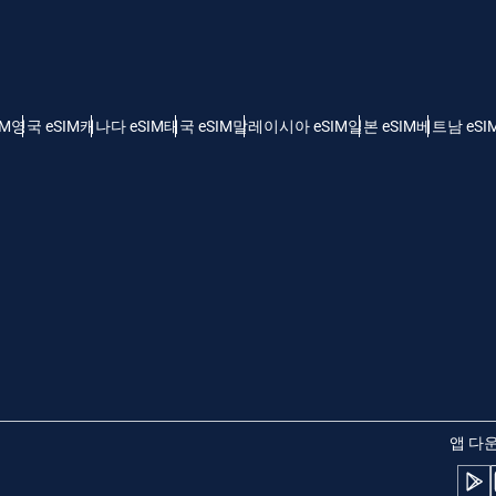
 - 미국 달러
KRW - 한국 원화
nglish
Español
 - 싱가포르 달러
TWD - 신타이비
IM
영국 eSIM
캐나다 eSIM
태국 eSIM
말레이시아 eSIM
일본 eSIM
베트남 eSI
eutsch
简体中文
 - 일본 엔화
EUR - 유로
rançais
العربية
 - 태국 밧
PHP - 필리핀 페소
繁體中文
עברית
 - 인도네시아 루피아
AUD - 오스트레일리아 달러
日本語
한국어
 - 캐나다 달러
GBP - 파운드 스털링
앱 다
olski
Português