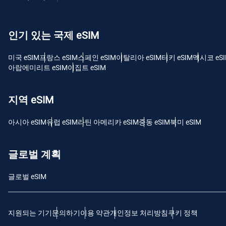
USD
인기 있는 국제 eSIM
E
SGD
미국 eSIM
프랑스 eSIM
스페인 eSIM
이탈리아 eSIM
터키 eSIM
멕시코 eS
아랍에미리트 eSIM
이집트 eSIM
D
JPY
지역 eSIM
F
아시아 eSIM
유럽 ​​eSIM
라틴 아메리카 eSIM
중동 eSIM
북미 eSIM
THB
글로벌 계획
IDR
글로벌 eSIM
CAD
지원되는 기기
문의하기
이용 약관
개인정보 처리방침
쿠키 정책
P