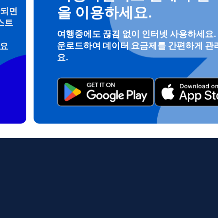
을 이용하세요.
안되면
스트
여행중에도 끊김 없이 인터넷 사용하세요.
로그인 또는 회원가입
운로드하여 데이터 요금제를 간편하게 관
려요
do I get my eSim?
요.
계정을 계속 이용하거나 몇 초 만에 새로 만드세요.
 your eSIM, start by checking if your device supports eSIM techn
contact your mobile carrier to request an eSIM activation. They w
e you with a QR code or activation details that you can scan or 
r device settings. Once activated, you can enjoy the benefits of 
t needing a physical SIM card!
또는 이메일로 계속하기
일
 선택:
OTP 전송
 선택:
검색