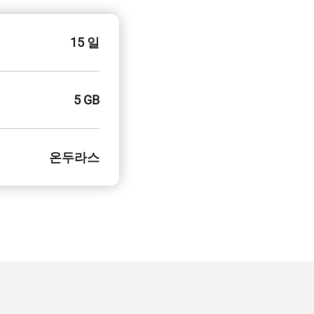
15 일
5 GB
온두라스