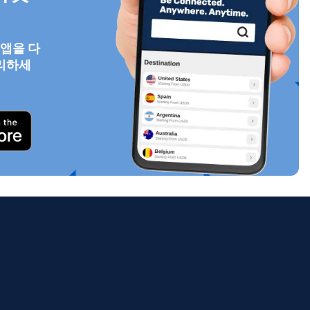
 앱을 다
리하세
팝업 닫기
ology.
ill
enter
eSIM
팝업 닫기
팝업 닫기