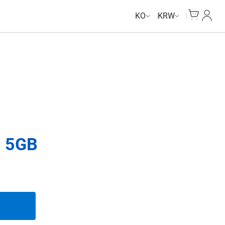
Cart
내 계
KO
KRW
 5GB