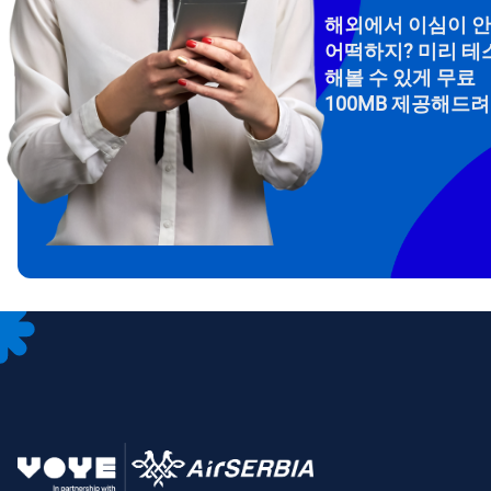
해외에서 이심이 
어떡하지? 미리 테
해볼 수 있게 무료
100MB 제공해드
How 
To get
Then, 
provid
in you
withou
이메
통화
언어
통화 