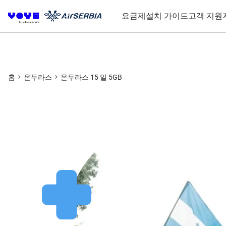
요금제
설치 가이드
고객 지원
홈
온두라스
온두라스 15 일 5GB