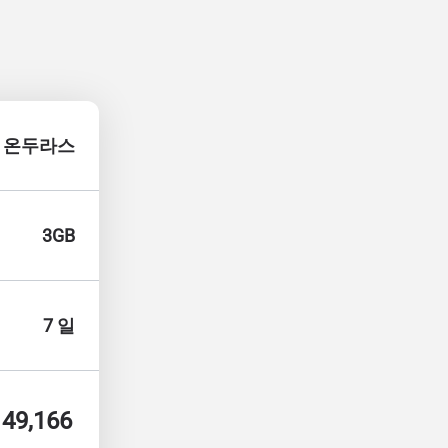
온두라스
3GB
7 일
49,166