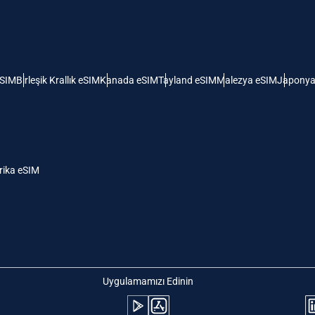
 Amerika Birleşik Devletleri (ABD)
KRW - Güney Kore Wonu
ı
nglish
Español
- Singapur Doları
TWD - Yeni Tayvan Doları
eSIM
Birleşik Krallık eSIM
Kanada eSIM
Tayland eSIM
Malezya eSIM
Japonya
eutsch
简体中文
- Japon Yeni
EUR - Euro
rançais
العربية
ika eSIM
- Tayland Bahtı
PHP - Filipin Pesosu
繁體中文
עברית
- Endonezya Rupiahı
AUD - Avustralya Doları
日本語
한국어
- Kanada Doları
GBP - İngiliz Sterlini
Uygulamamızı Edinin
olski
Português