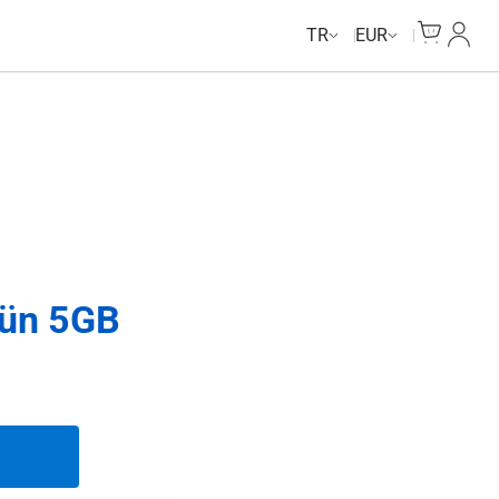
Cart
Hesab
TR
EUR
gün 5GB