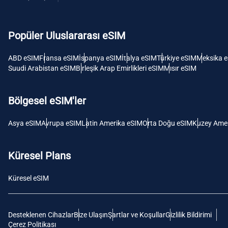
USD -
Dolar
Popüler Uluslararası eSIM
E
SGD 
ABD eSIM
Fransa eSIM
İspanya eSIM
İtalya eSIM
Türkiye eSIM
Meksika 
Suudi Arabistan eSIM
Birleşik Arap Emirlikleri eSIM
Mısır eSIM
D
JPY 
Bölgesel eSIM'ler
F
Asya eSIM
Avrupa eSIM
Latin Amerika eSIM
Orta Doğu eSIM
Kuzey Amer
THB 
Küresel Plans
IDR 
Küresel eSIM
CAD 
Desteklenen Cihazlar
Bize Ulaşın
Şartlar ve Koşullar
Gizlilik Bildirimi
P
Çerez Politikası