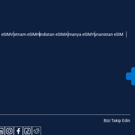
 eSIM
Vietnam eSIM
Hindistan eSIM
Almanya eSIM
Yunanistan eSIM
Bizi Takip Edin