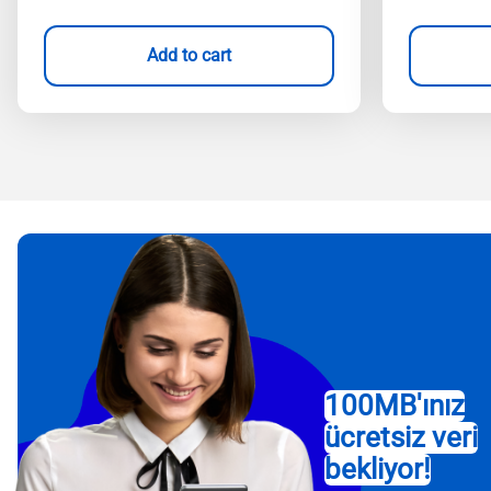
Add to cart
100MB'ınız
ücretsiz veri
bekliyor!