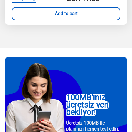
Add to cart
100MB'ınız
ücretsiz veri
bekliyor!
Ücretsiz 100MB ile
planınızı hemen test edin.