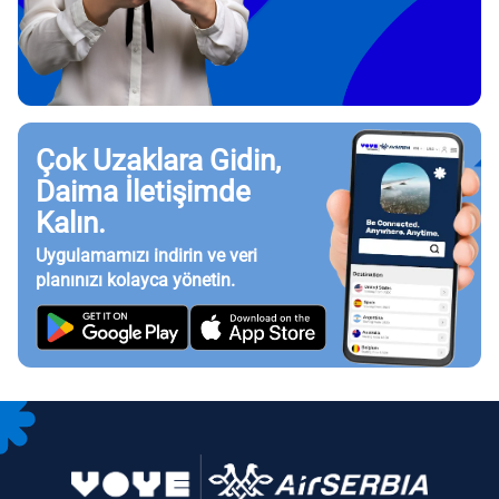
Çok Uzaklara Gidin,
Daima İletişimde
Kalın.
Uygulamamızı indirin ve veri
planınızı kolayca yönetin.