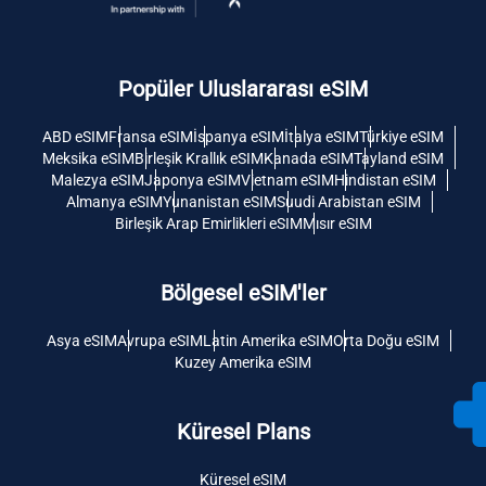
Popüler Uluslararası eSIM
ABD eSIM
Fransa eSIM
İspanya eSIM
İtalya eSIM
Türkiye eSIM
Meksika eSIM
Birleşik Krallık eSIM
Kanada eSIM
Tayland eSIM
Malezya eSIM
Japonya eSIM
Vietnam eSIM
Hindistan eSIM
Almanya eSIM
Yunanistan eSIM
Suudi Arabistan eSIM
Birleşik Arap Emirlikleri eSIM
Mısır eSIM
Bölgesel eSIM'ler
Asya eSIM
Avrupa eSIM
Latin Amerika eSIM
Orta Doğu eSIM
Kuzey Amerika eSIM
Küresel Plans
Küresel eSIM