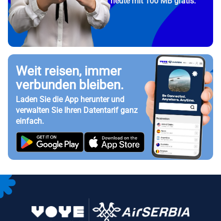
heute mit 100 MB gratis.
Weit reisen, immer
verbunden bleiben.
Laden Sie die App herunter und
verwalten Sie Ihren Datentarif ganz
einfach.