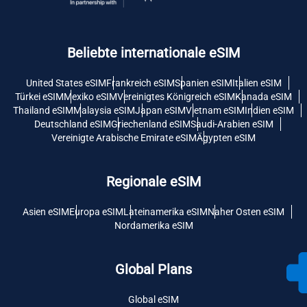
Beliebte internationale eSIM
United States eSIM
Frankreich eSIM
Spanien eSIM
Italien eSIM
Türkei eSIM
Mexiko eSIM
Vereinigtes Königreich eSIM
Kanada eSIM
Thailand eSIM
Malaysia eSIM
Japan eSIM
Vietnam eSIM
Indien eSIM
Deutschland eSIM
Griechenland eSIM
Saudi-Arabien eSIM
Vereinigte Arabische Emirate eSIM
Ägypten eSIM
Regionale eSIM
Asien eSIM
Europa eSIM
Lateinamerika eSIM
Naher Osten eSIM
Nordamerika eSIM
Global Plans
Global eSIM