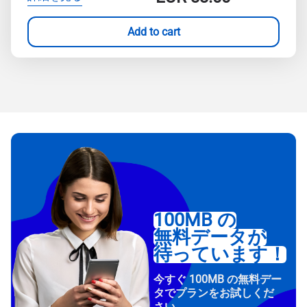
Add to cart
100MB の
無料データが
待っています！
今すぐ 100MB の無料デー
タでプランをお試しくだ
さい。