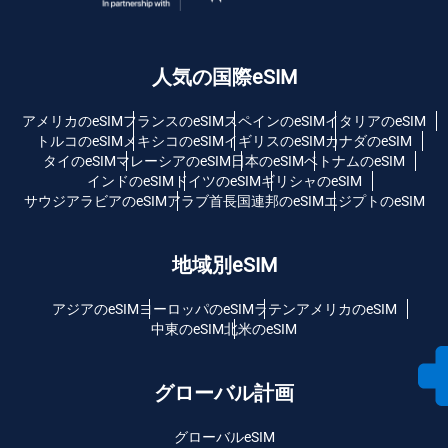
人気の国際eSIM
アメリカのeSIM
フランスのeSIM
スペインのeSIM
イタリアのeSIM
トルコのeSIM
メキシコのeSIM
イギリスのeSIM
カナダのeSIM
タイのeSIM
マレーシアのeSIM
日本のeSIM
ベトナムのeSIM
インドのeSIM
ドイツのeSIM
ギリシャのeSIM
サウジアラビアのeSIM
アラブ首長国連邦のeSIM
エジプトのeSIM
地域別eSIM
アジアのeSIM
ヨーロッパのeSIM
ラテンアメリカのeSIM
中東のeSIM
北米のeSIM
グローバル計画
グローバルeSIM