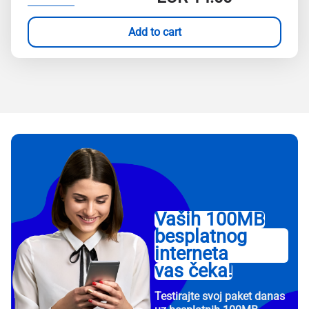
Add to cart
Vaših 100MB
besplatnog
interneta
vas čeka!
Testirajte svoj paket danas