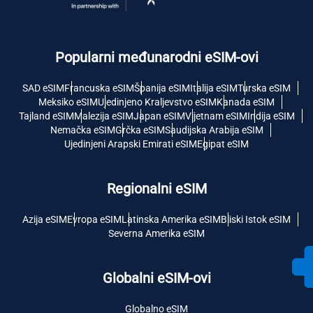
Popularni međunarodni eSIM-ovi
SAD eSIM
Francuska eSIM
Španija eSIM
Italija eSIM
Turska eSIM
Meksiko eSIM
Ujedinjeno Kraljevstvo eSIM
Kanada eSIM
Tajland eSIM
Malezija eSIM
Japan eSIM
Vijetnam eSIM
Indija eSIM
Nemačka eSIM
Grčka eSIM
Saudijska Arabija eSIM
Ujedinjeni Arapski Emirati eSIM
Egipat eSIM
Regionalni eSIM
Azija eSIM
Evropa eSIM
Latinska Amerika eSIM
Bliski Istok eSIM
Severna Amerika eSIM
Globalni eSIM-ovi
Globalno eSIM