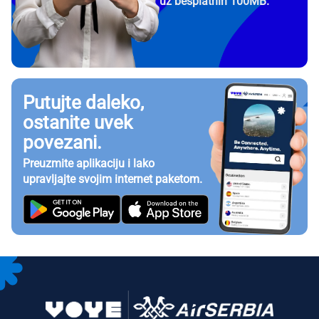
uz besplatnih 100MB.
Putujte daleko,
ostanite uvek
povezani.
Preuzmite aplikaciju i lako
upravljajte svojim internet paketom.