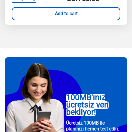
Add to cart
100MB'ınız
ücretsiz veri
bekliyor!
Ücretsiz 100MB ile
planınızı hemen test edin.