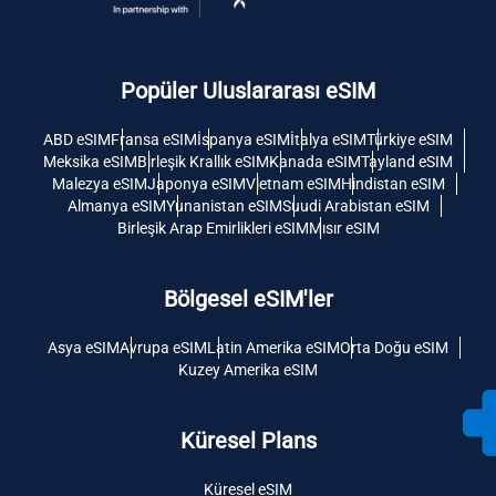
Popüler Uluslararası eSIM
ABD eSIM
Fransa eSIM
İspanya eSIM
İtalya eSIM
Türkiye eSIM
Meksika eSIM
Birleşik Krallık eSIM
Kanada eSIM
Tayland eSIM
Malezya eSIM
Japonya eSIM
Vietnam eSIM
Hindistan eSIM
Almanya eSIM
Yunanistan eSIM
Suudi Arabistan eSIM
Birleşik Arap Emirlikleri eSIM
Mısır eSIM
Bölgesel eSIM'ler
Asya eSIM
Avrupa eSIM
Latin Amerika eSIM
Orta Doğu eSIM
Kuzey Amerika eSIM
Küresel Plans
Küresel eSIM