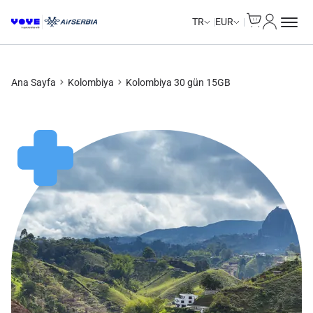
Cart
Hesabım
TR
EUR
Ana Sayfa
Kolombiya
Kolombiya 30 gün 15GB