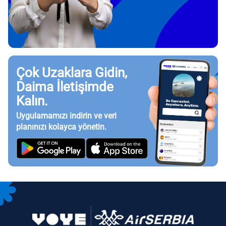
Çok Uzaklara Gidin,
Daima İletişimde
Kalın.
Uygulamamızı indirin ve veri
planınızı kolayca yönetin.