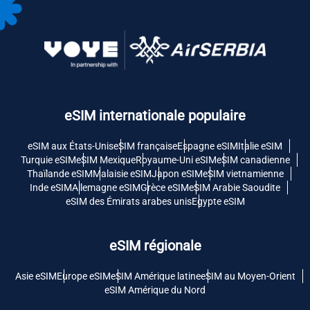
eSIM internationale populaire
eSIM aux États-Unis
eSIM française
Espagne eSIM
Italie eSIM
Turquie eSIM
eSIM Mexique
Royaume-Uni eSIM
eSIM canadienne
Thaïlande eSIM
Malaisie eSIM
Japon eSIM
eSIM vietnamienne
Inde eSIM
Allemagne eSIM
Grèce eSIM
eSIM Arabie Saoudite
eSIM des Émirats arabes unis
Egypte eSIM
eSIM régionale
Asie eSIM
Europe eSIM
eSIM Amérique latine
eSIM au Moyen-Orient
eSIM Amérique du Nord