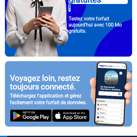
gratuites
!
Testez votre forfait
aujourd'hui avec 100 Mo
gratuits.
Voyagez loin, restez
toujours connecté.
Téléchargez l'application et gérez
facilement votre forfait de données.