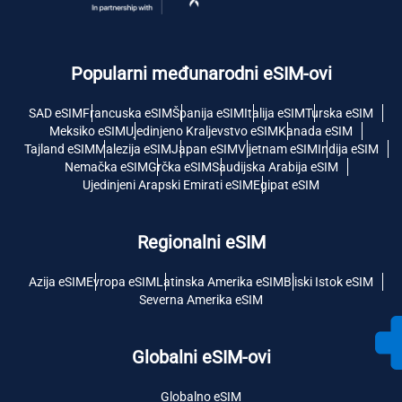
Popularni međunarodni eSIM-ovi
SAD eSIM
Francuska eSIM
Španija eSIM
Italija eSIM
Turska eSIM
Meksiko eSIM
Ujedinjeno Kraljevstvo eSIM
Kanada eSIM
Tajland eSIM
Malezija eSIM
Japan eSIM
Vijetnam eSIM
Indija eSIM
Nemačka eSIM
Grčka eSIM
Saudijska Arabija eSIM
Ujedinjeni Arapski Emirati eSIM
Egipat eSIM
Regionalni eSIM
Azija eSIM
Evropa eSIM
Latinska Amerika eSIM
Bliski Istok eSIM
Severna Amerika eSIM
Globalni eSIM-ovi
Globalno eSIM