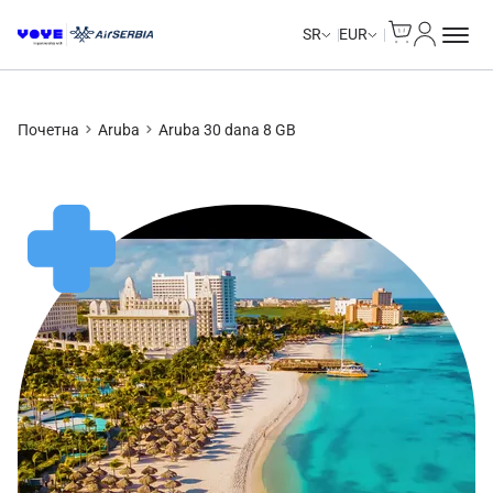
Cart
Moj nalo
SR
EUR
Почетна
Aruba
Aruba 30 dana 8 GB