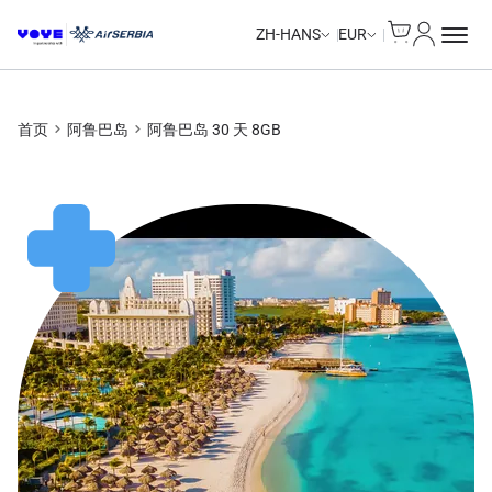
Cart
我的账户
Unlimited Data
Unlimited Data
Unlimited Data
Unlimited Data
ZH-HANS
EUR
首页
阿鲁巴岛
阿鲁巴岛 30 天 8GB