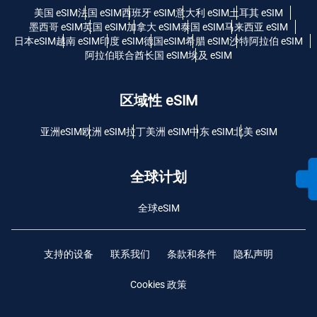
美国 eSIM
法国 eSIM
西班牙 eSIM
意大利 eSIM
土耳其 eSIM
墨西哥 eSIM
英国 eSIM
加拿大 eSIM
泰国 eSIM
马来西亚 eSIM
日本eSIM
越南 eSIM
印度 eSIM
德国eSIM
希腊 eSIM
沙特阿拉伯 eSIM
阿拉伯联合酋长国 eSIM
埃及 eSIM
区域性 eSIM
亚洲eSIM
欧洲 eSIM
拉丁美洲 eSIM
中东 eSIM
北美 eSIM
全球计划
全球eSIM
支持的设备
联系我们
条款和条件
隐私声明
Cookies 政策