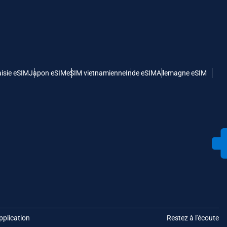
isie eSIM
Japon eSIM
eSIM vietnamienne
Inde eSIM
Allemagne eSIM
pplication
Restez à l'écoute