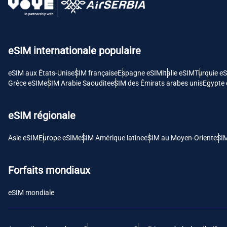
USD 
E
eSIM internationale populaire
SGD 
eSIM aux États-Unis
eSIM française
Espagne eSIM
Italie eSIM
Turquie e
D
Grèce eSIM
eSIM Arabie Saoudite
eSIM des Émirats arabes unis
Egypte
JPY 
eSIM régionale
F
THB 
Asie eSIM
Europe eSIM
eSIM Amérique latine
eSIM au Moyen-Orient
eSI
IDR 
Forfaits mondiaux
eSIM mondiale
CAD 
P