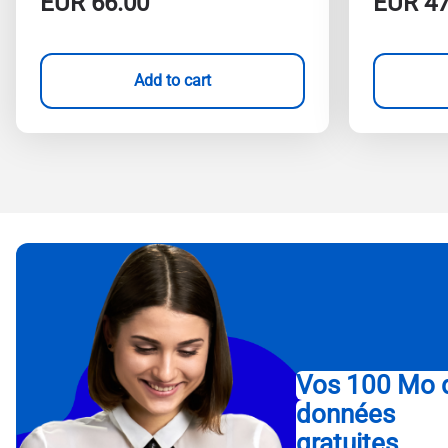
EUR
66.00
EUR
47
Add to cart
Vos 100 Mo 
données
gratuites