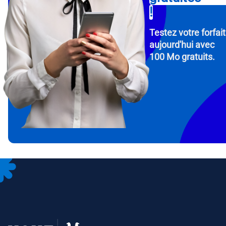
!
Testez votre forfait
aujourd'hui avec
100 Mo gratuits.
How 
To get
Then, 
provid
in you
withou
Adres
Séle
Séle
Devise