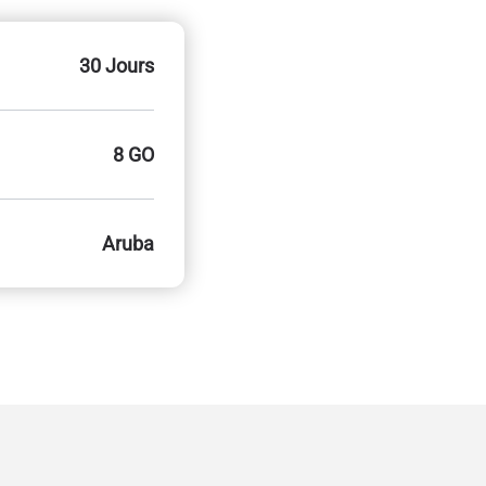
30 Jours
8 GO
Aruba