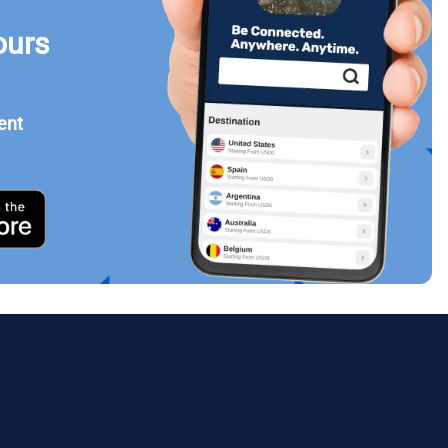
ours
Fermer la fenêtre contextuelle
ent
ology.
ill
enter
eSIM
Fermer la fenêtre contextuelle
Fermer la fenêtre contextuelle