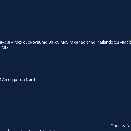
- Dollar Américain
KRW - Won Sud Coréen
nglish
Español
- Dollar De Singapour
TWD - Nouveau Dollar De Taïwan
SIM
eSIM Mexique
Royaume-Uni eSIM
eSIM canadienne
Thaïlande eSIM
Mala
eutsch
简体中文
 eSIM
- Yen Japonais
EUR - Euro
rançais
العربية
- Baht Thaïlandais
PHP - Peso Philippin
M Amérique du Nord
繁體中文
עברית
- Roupiah Indonésienne
AUD - Dollar Australien
日本語
한국어
- Dollar Canadien
GBP - Livre Sterling
Obtenez l'a
olski
Português