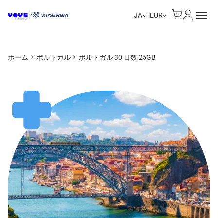
Cart
マイアカ
Unlimited Data
JA
EUR
ホーム
ポルトガル
ポルトガル 30 日数 25GB