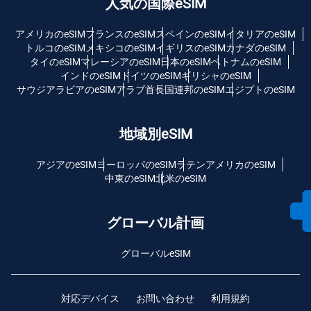
人気の国際eSIM
アメリカのeSIM
フランスのeSIM
スペインのeSIM
イタリアのeSIM
トルコのeSIM
メキシコのeSIM
イギリスのeSIM
カナダのeSIM
タイのeSIM
マレーシアのeSIM
日本のeSIM
ベトナムのeSIM
インドのeSIM
ドイツのeSIM
ギリシャのeSIM
サウジアラビアのeSIM
アラブ首長国連邦のeSIM
エジプトのeSIM
地域別eSIM
アジアのeSIM
ヨーロッパのeSIM
ラテンアメリカのeSIM
中東のeSIM
北米のeSIM
グローバル計画
グローバルeSIM
対応デバイス
お問い合わせ
利用規約