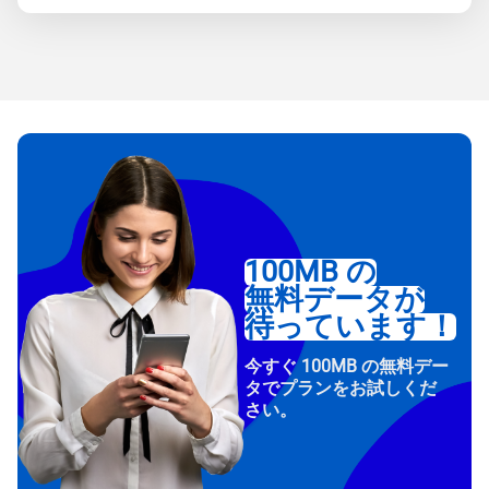
100MB の
無料データが
待っています！
今すぐ 100MB の無料デー
タでプランをお試しくだ
さい。