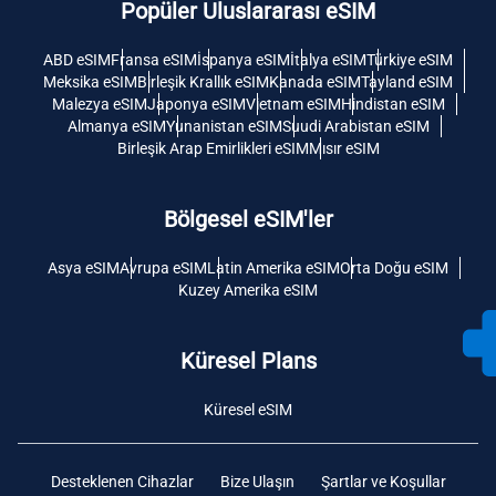
Popüler Uluslararası eSIM
ABD eSIM
Fransa eSIM
İspanya eSIM
İtalya eSIM
Türkiye eSIM
Meksika eSIM
Birleşik Krallık eSIM
Kanada eSIM
Tayland eSIM
Malezya eSIM
Japonya eSIM
Vietnam eSIM
Hindistan eSIM
Almanya eSIM
Yunanistan eSIM
Suudi Arabistan eSIM
Birleşik Arap Emirlikleri eSIM
Mısır eSIM
Bölgesel eSIM'ler
Asya eSIM
Avrupa eSIM
Latin Amerika eSIM
Orta Doğu eSIM
Kuzey Amerika eSIM
Küresel Plans
Küresel eSIM
Desteklenen Cihazlar
Bize Ulaşın
Şartlar ve Koşullar