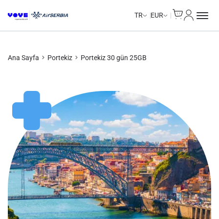
Cart
Hesabım
Unlimited Data
TR
EUR
Ana Sayfa
Portekiz
Portekiz 30 gün 25GB