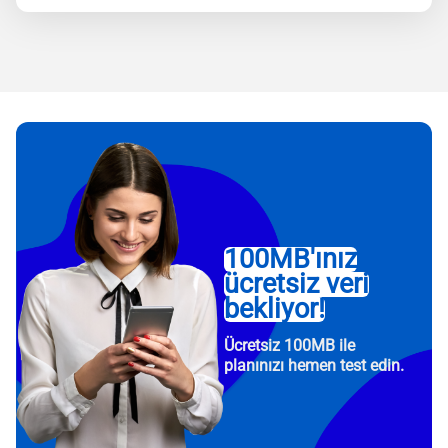
100MB'ınız
ücretsiz veri
bekliyor!
Ücretsiz 100MB ile
planınızı hemen test edin.